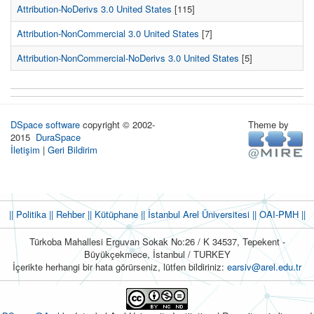
Attribution-NoDerivs 3.0 United States
[115]
Attribution-NonCommercial 3.0 United States
[7]
Attribution-NonCommercial-NoDerivs 3.0 United States
[5]
DSpace software
copyright © 2002-
Theme by
2015
DuraSpace
İletişim
|
Geri Bildirim
|| Politika
|| Rehber
|| Kütüphane
|| İstanbul Arel Üniversitesi ||
OAI-PMH ||
Türkoba Mahallesi Erguvan Sokak No:26 / K 34537, Tepekent -
Büyükçekmece, İstanbul / TURKEY
İçerikte herhangi bir hata görürseniz, lütfen bildiriniz:
earsiv@arel.edu.tr