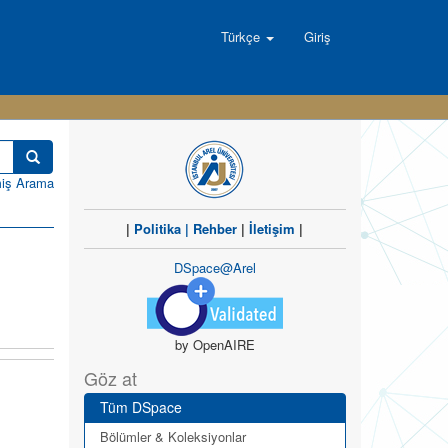
Türkçe
Giriş
miş Arama
|
Politika
|
Rehber
|
İletişim
|
DSpace@Arel
by OpenAIRE
Göz at
Tüm DSpace
Bölümler & Koleksiyonlar