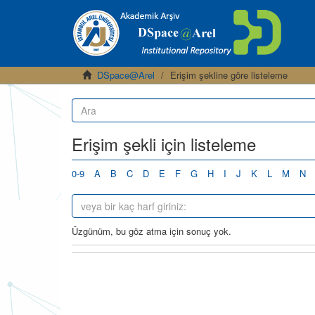
DSpace@Arel
Erişim şekline göre listeleme
Erişim şekli için listeleme
0-9
A
B
C
D
E
F
G
H
I
J
K
L
M
N
Üzgünüm, bu göz atma için sonuç yok.