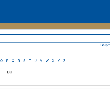
Geliş
O
P
Q
R
S
T
U
V
W
X
Y
Z
Bul