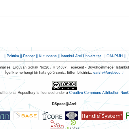
|| Politika
|| Rehber
|| Kütüphane
|| İstanbul Arel Üniversitesi ||
OAI-PMH ||
hallesi Erguvan Sokak No:26 / K 34537, Tepekent - Büyükçekmece, İstanb
İçerikte herhangi bir hata görürseniz, lütfen bildiriniz:
earsiv@arel.edu.tr
nstitutional Repository is licensed under a
Creative Commons Attribution-NonC
DSpace@Arel
: