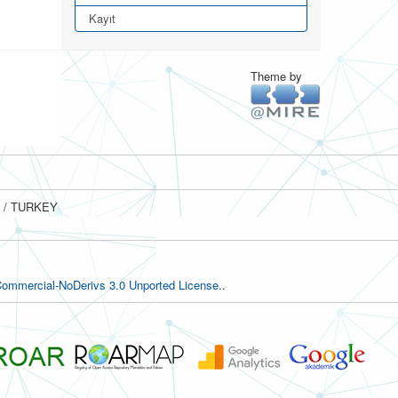
Kayıt
Theme by
ul / TURKEY
ommercial-NoDerivs 3.0 Unported License.
.