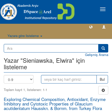
Geçiş
Yönlen
Yazara göre listeleme
Gelişmiş Arama
Yazar "Sieniawska, Elwira" için
listeleme
Bul
Toplam kayıt 1, listelenen: 1-1
Exploring Chemical Composition, Antioxidant, Enzyme
Inhibitory and Cytotoxic Properties of Glaucium
acutidentatum Hausskn. & Bornm. from Turkey Flora