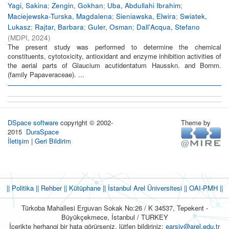
Yagi, Sakina
;
Zengin, Gokhan
;
Uba, Abdullahi Ibrahim
;
Maciejewska-Turska, Magdalena
;
Sieniawska, Elwira
;
Swiatek,
Lukasz
;
Rajtar, Barbara
;
Guler, Osman
;
Dall'Acqua, Stefano
(
MDPI
,
2024
)
The present study was performed to determine the chemical
constituents, cytotoxicity, antioxidant and enzyme inhibition activities of
the aerial parts of Glaucium acutidentatum Hausskn. and Bornm.
(family Papaveraceae). ...
DSpace software
copyright © 2002-
Theme by
2015
DuraSpace
İletişim
|
Geri Bildirim
|| Politika
|| Rehber
|| Kütüphane
|| İstanbul Arel Üniversitesi ||
OAI-PMH ||
Türkoba Mahallesi Erguvan Sokak No:26 / K 34537, Tepekent -
Büyükçekmece, İstanbul / TURKEY
İçerikte herhangi bir hata görürseniz, lütfen bildiriniz:
earsiv@arel.edu.tr