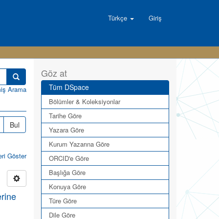
Türkçe
Giriş
Göz at
Tüm DSpace
miş Arama
Bölümler & Koleksiyonlar
Tarihe Göre
Bul
Yazara Göre
Kurum Yazarına Göre
eri Göster
ORCID'e Göre
Başlığa Göre
Konuya Göre
erine
Türe Göre
Dile Göre