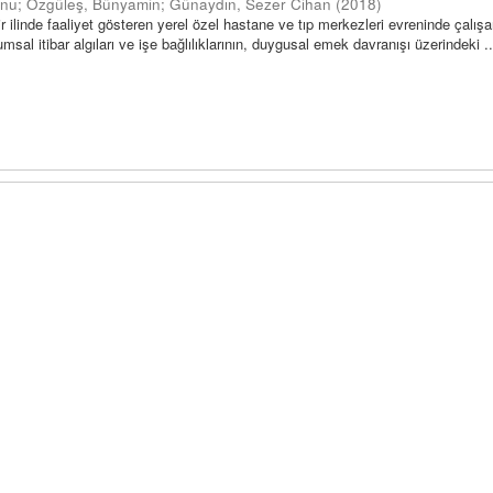
anu
;
Özgüleş, Bünyamin
;
Günaydın, Sezer Cihan
(
2018
)
 ilinde faaliyet gösteren yerel özel hastane ve tıp merkezleri evreninde çalışa
msal itibar algıları ve işe bağlılıklarının, duygusal emek davranışı üzerindeki ..