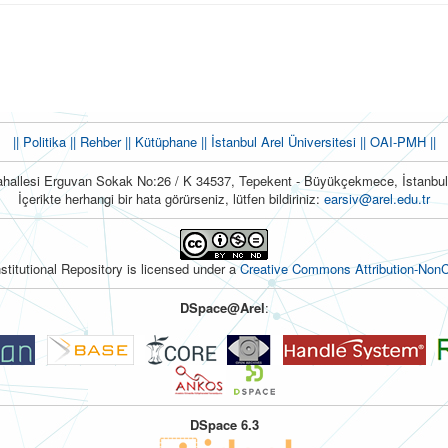
|| Politika
|| Rehber
|| Kütüphane
|| İstanbul Arel Üniversitesi ||
OAI-PMH ||
hallesi Erguvan Sokak No:26 / K 34537, Tepekent - Büyükçekmece, İstanb
İçerikte herhangi bir hata görürseniz, lütfen bildiriniz:
earsiv@arel.edu.tr
nstitutional Repository is licensed under a
Creative Commons Attribution-NonC
DSpace@Arel
:
DSpace 6.3