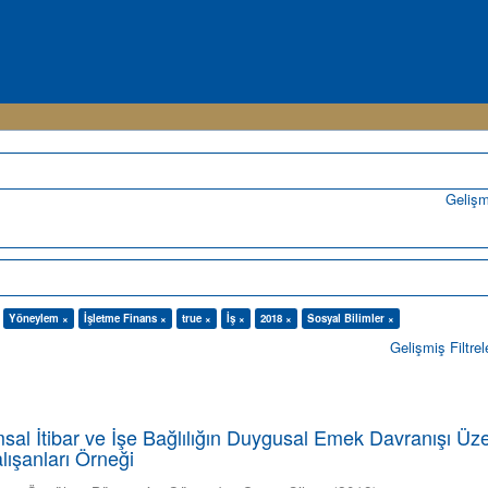
Geliş
Yöneylem ×
İşletme Finans ×
true ×
İş ×
2018 ×
Sosyal Bilimler ×
Gelişmiş Filtrel
sal İtibar ve İşe Bağlılığın Duygusal Emek Davranışı Üz
alışanları Örneği