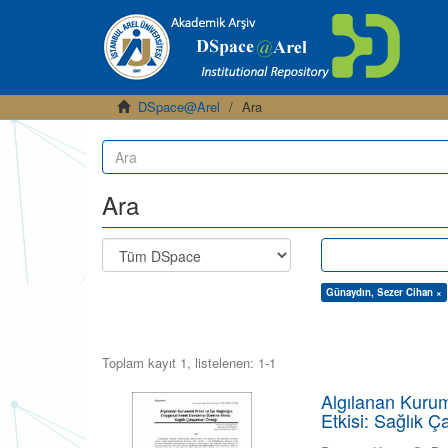
DSpace@Arel
Ara
Ara
Günaydın, Sezer Cihan ×
Toplam kayıt 1, listelenen: 1-1
Algılanan Kurum
Etkisi: Sağlık Ç