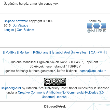
Üzgünüm, bu göz atma için sonuç yok.
DSpace software
copyright © 2002-
Theme by
2015
DuraSpace
İletişim
|
Geri Bildirim
|| Politika
|| Rehber
|| Kütüphane
|| İstanbul Arel Üniversitesi ||
OAI-PMH ||
Türkoba Mahallesi Erguvan Sokak No:26 / K 34537, Tepekent -
Büyükçekmece, İstanbul / TURKEY
İçerikte herhangi bir hata görürseniz, lütfen bildiriniz:
earsiv@arel.edu.tr
DSpace@Arel
by Istanbul Arel University Institutional Repository is licensed
under a
Creative Commons Attribution-NonCommercial-NoDerivs 3.0
Unported License.
.
DSpace@Arel
: