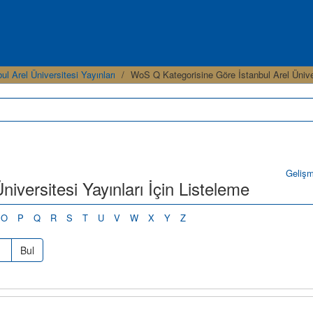
ul Arel Üniversitesi Yayınları
WoS Q Kategorisine Göre İstanbul Arel Üniver
Geliş
iversitesi Yayınları İçin Listeleme
O
P
Q
R
S
T
U
V
W
X
Y
Z
Bul