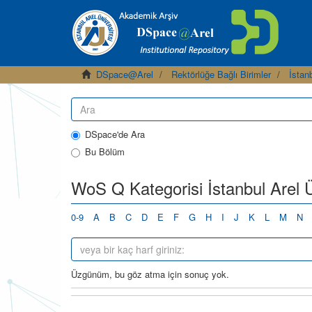
DSpace@Arel
Rektörlüğe Bağlı Birimler
İstanb
DSpace'de Ara
Bu Bölüm
WoS Q Kategorisi İstanbul Arel Ün
0-9
A
B
C
D
E
F
G
H
I
J
K
L
M
N
Üzgünüm, bu göz atma için sonuç yok.