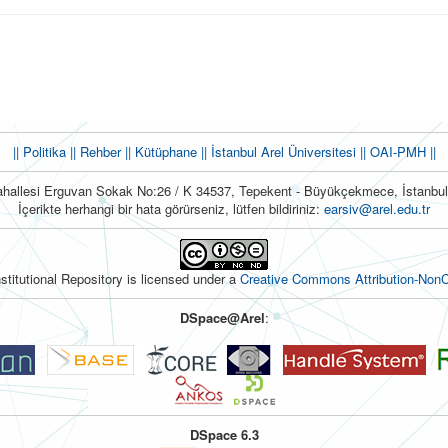
|| Politika
|| Rehber
|| Kütüphane
|| İstanbul Arel Üniversitesi ||
OAI-PMH ||
hallesi Erguvan Sokak No:26 / K 34537, Tepekent - Büyükçekmece, İstanb
İçerikte herhangi bir hata görürseniz, lütfen bildiriniz:
earsiv@arel.edu.tr
nstitutional Repository is licensed under a
Creative Commons Attribution-NonC
DSpace@Arel
:
DSpace 6.3