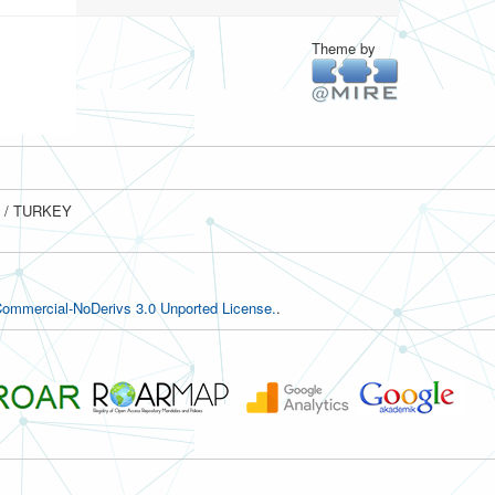
Theme by
ul / TURKEY
ommercial-NoDerivs 3.0 Unported License.
.