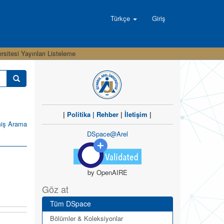
Türkçe
Giriş
sitesi Yayınları Listeleme
|
Politika
|
Rehber
|
İletişim
|
miş Arama
DSpace@Arel
by OpenAIRE
Göz at
Tüm DSpace
Bölümler & Koleksiyonlar