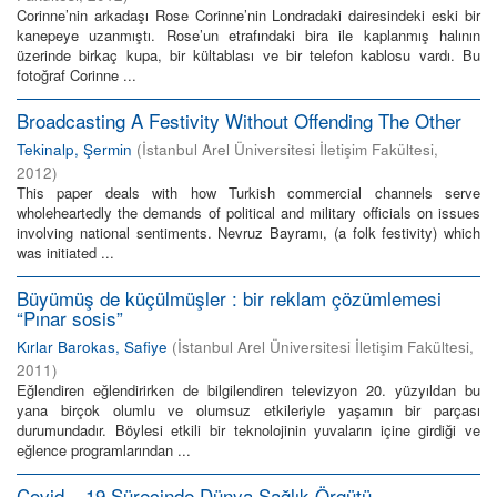
Corinne’nin arkadaşı Rose Corinne’nin Londradaki dairesindeki eski bir
kanepeye uzanmıştı. Rose’un etrafındaki bira ile kaplanmış halının
üzerinde birkaç kupa, bir kültablası ve bir telefon kablosu vardı. Bu
fotoğraf Corinne ...
Broadcasting A Festivity Without Offending The Other
Tekinalp, Şermin
(
İstanbul Arel Üniversitesi İletişim Fakültesi
,
2012
)
This paper deals with how Turkish commercial channels serve
wholeheartedly the demands of political and military officials on issues
involving national sentiments. Nevruz Bayramı, (a folk festivity) which
was initiated ...
Büyümüş de küçülmüşler : bir reklam çözümlemesi
“Pınar sosis”
Kırlar Barokas, Safiye
(
İstanbul Arel Üniversitesi İletişim Fakültesi
,
2011
)
Eğlendiren eğlendirirken de bilgilendiren televizyon 20. yüzyıldan bu
yana birçok olumlu ve olumsuz etkileriyle yaşamın bir parçası
durumundadır. Böylesi etkili bir teknolojinin yuvaların içine girdiği ve
eğlence programlarından ...
Covid – 19 Sürecinde Dünya Sağlık Örgütü