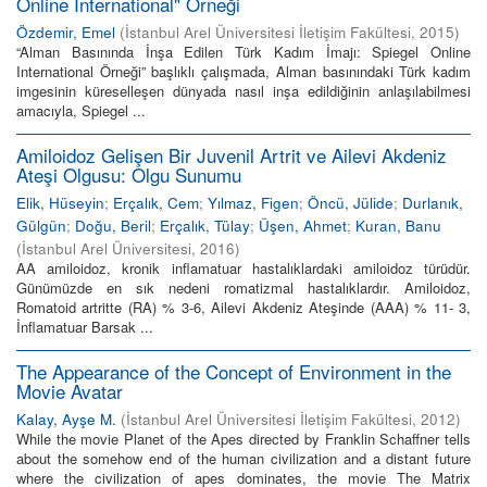
Online International" Örneği
Özdemir, Emel
(
İstanbul Arel Üniversitesi İletişim Fakültesi
,
2015
)
“Alman Basınında İnşa Edilen Türk Kadım İmajı: Spiegel Online
International Örneği” başlıklı çalışmada, Alman basınındaki Türk kadım
imgesinin küreselleşen dünyada nasıl inşa edildiğinin anlaşılabilmesi
amacıyla, Spiegel ...
Amiloidoz Gelişen Bir Juvenil Artrit ve Ailevi Akdeniz
Ateşi Olgusu: Olgu Sunumu
Elik, Hüseyin
;
Erçalık, Cem
;
Yılmaz, Figen
;
Öncü, Jülide
;
Durlanık,
Gülgün
;
Doğu, Beril
;
Erçalık, Tülay
;
Üşen, Ahmet
;
Kuran, Banu
(
İstanbul Arel Üniversitesi
,
2016
)
AA amiloidoz, kronik inflamatuar hastalıklardaki amiloidoz türüdür.
Günümüzde en sık nedeni romatizmal hastalıklardır. Amiloidoz,
Romatoid artritte (RA) % 3-6, Ailevi Akdeniz Ateşinde (AAA) % 11- 3,
İnflamatuar Barsak ...
The Appearance of the Concept of Environment in the
Movie Avatar
Kalay, Ayşe M.
(
İstanbul Arel Üniversitesi İletişim Fakültesi
,
2012
)
While the movie Planet of the Apes directed by Franklin Schaffner tells
about the somehow end of the human civilization and a distant future
where the civilization of apes dominates, the movie The Matrix