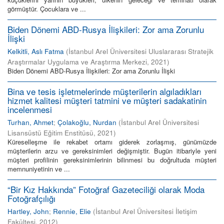
görmüştür. Çocuklara ve ...
Biden Dönemi ABD-Rusya İlişkileri: Zor ama Zorunlu
İlişki
Kelkitli, Aslı Fatma
(
İstanbul Arel Üniversitesi Uluslararası Stratejik
Araştırmalar Uygulama ve Araştırma Merkezi
,
2021
)
Biden Dönemi ABD-Rusya İlişkileri: Zor ama Zorunlu İlişki
Bina ve tesis işletmelerinde müşterilerin algıladıkları
hizmet kalitesi müşteri tatmini ve müşteri sadakatinin
incelenmesi
Turhan, Ahmet
;
Çolakoğlu, Nurdan
(
İstanbul Arel Üniversitesi
Lisansüstü Eğitim Enstitüsü
,
2021
)
Küreselleşme ile rekabet ortamı giderek zorlaşmış, günümüzde
müşterilerin arzu ve gereksinimleri değişmiştir. Bugün itibariyle yeni
müşteri profilinin gereksinimlerinin bilinmesi bu doğrultuda müşteri
memnuniyetinin ve ...
“Bir Kız Hakkında” Fotoğraf Gazeteciliği olarak Moda
Fotoğrafçılığı
Hartley, John
;
Rennie, Elie
(
İstanbul Arel Üniversitesi İletişim
Fakültesi
,
2012
)