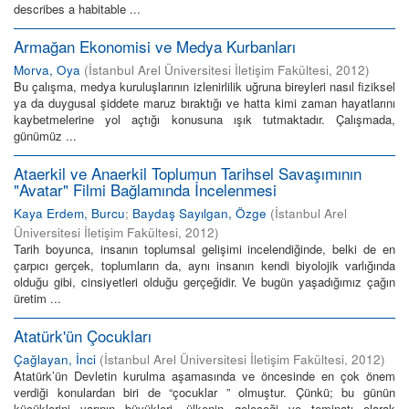
describes a habitable ...
Armağan Ekonomisi ve Medya Kurbanları
Morva, Oya
(
İstanbul Arel Üniversitesi İletişim Fakültesi
,
2012
)
Bu çalışma, medya kuruluşlarının izlenirlilik uğruna bireyleri nasıl fiziksel
ya da duygusal şiddete maruz bıraktığı ve hatta kimi zaman hayatlarını
kaybetmelerine yol açtığı konusuna ışık tutmaktadır. Çalışmada,
günümüz ...
Ataerkil ve Anaerkil Toplumun Tarihsel Savaşımının
"Avatar" Filmi Bağlamında İncelenmesi
Kaya Erdem, Burcu
;
Baydaş Sayılgan, Özge
(
İstanbul Arel
Üniversitesi İletişim Fakültesi
,
2012
)
Tarih boyunca, insanın toplumsal gelişimi incelendiğinde, belki de en
çarpıcı gerçek, toplumların da, aynı insanın kendi biyolojik varlığında
olduğu gibi, cinsiyetleri olduğu gerçeğidir. Ve bugün yaşadığımız çağın
üretim ...
Atatürk'ün Çocukları
Çağlayan, İnci
(
İstanbul Arel Üniversitesi İletişim Fakültesi
,
2012
)
Atatürk’ün Devletin kurulma aşamasında ve öncesinde en çok önem
verdiği konulardan biri de “çocuklar ” olmuştur. Çünkü; bu günün
küçüklerini yarının büyükleri, ülkenin geleceği ve teminatı olarak