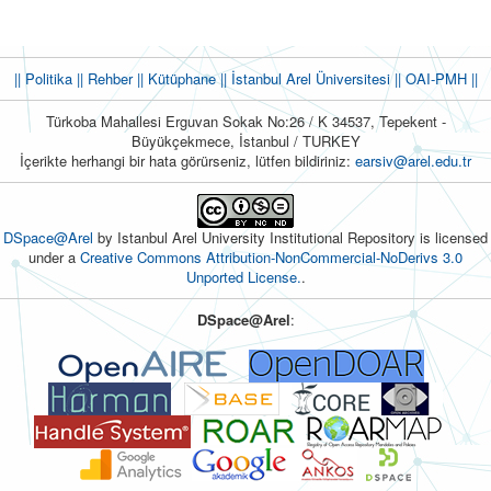
|| Politika
|| Rehber
|| Kütüphane
|| İstanbul Arel Üniversitesi ||
OAI-PMH ||
Türkoba Mahallesi Erguvan Sokak No:26 / K 34537, Tepekent -
Büyükçekmece, İstanbul / TURKEY
İçerikte herhangi bir hata görürseniz, lütfen bildiriniz:
earsiv@arel.edu.tr
DSpace@Arel
by Istanbul Arel University Institutional Repository is licensed
under a
Creative Commons Attribution-NonCommercial-NoDerivs 3.0
Unported License.
.
DSpace@Arel
: