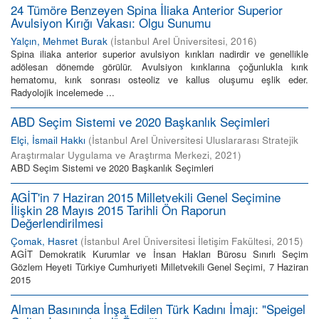
24 Tümöre Benzeyen Spina İliaka Anterior Superior
Avulsiyon Kırığı Vakası: Olgu Sunumu
Yalçın, Mehmet Burak
(
İstanbul Arel Üniversitesi
,
2016
)
Spina iliaka anterior superior avulsiyon kırıkları nadirdir ve genellikle
adölesan dönemde görülür. Avulsiyon kırıklarına çoğunlukla kırık
hematomu, kırık sonrası osteoliz ve kallus oluşumu eşlik eder.
Radyolojik incelemede ...
ABD Seçim Sistemi ve 2020 Başkanlık Seçimleri
Elçi, İsmail Hakkı
(
İstanbul Arel Üniversitesi Uluslararası Stratejik
Araştırmalar Uygulama ve Araştırma Merkezi
,
2021
)
ABD Seçim Sistemi ve 2020 Başkanlık Seçimleri
AGİT'in 7 Haziran 2015 Milletvekili Genel Seçimine
İlişkin 28 Mayıs 2015 Tarihli Ön Raporun
Değerlendirilmesi
Çomak, Hasret
(
İstanbul Arel Üniversitesi İletişim Fakültesi
,
2015
)
AGİT Demokratik Kurumlar ve İnsan Hakları Bürosu Sınırlı Seçim
Gözlem Heyeti Türkiye Cumhuriyeti Milletvekili Genel Seçimi, 7 Haziran
2015
Alman Basınında İnşa Edilen Türk Kadını İmajı: "Speigel