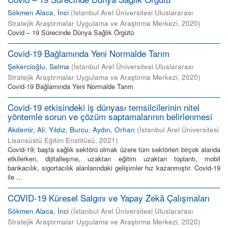
Sökmen Alaca, İnci
(
İstanbul Arel Üniversitesi Uluslararası
Stratejik Araştırmalar Uygulama ve Araştırma Merkezi
,
2020
)
Covid – 19 Sürecinde Dünya Sağlık Örgütü
Covid-19 Bağlamında Yeni Normalde Tarım
Şekercioğlu, Selma
(
İstanbul Arel Üniversitesi Uluslararası
Stratejik Araştırmalar Uygulama ve Araştırma Merkezi
,
2020
)
Covid-19 Bağlamında Yeni Normalde Tarım
Covid-19 etkisindeki iş dünyası temsilcilerinin nitel
yöntemle sorun ve çözüm saptamalarının belirlenmesi
Akdemir, Ali
;
Yıldız, Burcu
;
Aydın, Orhan
(
İstanbul Arel Üniversitesi
Lisansüstü Eğitim Enstitüsü
,
2021
)
Covid-19; başta sağlık sektörü olmak üzere tüm sektörleri birçok alanda
etkilerken, dijitalleşme, uzaktan eğitim uzaktan toplantı, mobil
bankacılık, sigortacılık alanlarındaki gelişimler hız kazanmıştır. Covid-19
ile ...
COVID-19 Küresel Salgını ve Yapay Zekâ Çalışmaları
Sökmen Alaca, İnci
(
İstanbul Arel Üniversitesi Uluslararası
Stratejik Araştırmalar Uygulama ve Araştırma Merkezi
,
2020
)