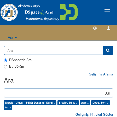
Geçiş
Yönlen
Ara
DSpace'de Ara
Bu Bölüm
Gelişmiş Arama
Ara
Bul
Makale - Ulusal - Editör Denetimli Dergi ×
Erçalık, Tülay ×
2016 ×
Doğu, Beril ×
tur ×
Gelişmiş Filtreleri Göster