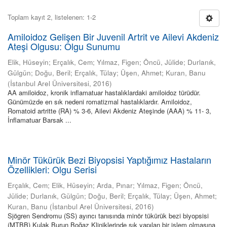
Toplam kayıt 2, listelenen: 1-2
Amiloidoz Gelişen Bir Juvenil Artrit ve Ailevi Akdeniz
Ateşi Olgusu: Olgu Sunumu
Elik, Hüseyin
;
Erçalık, Cem
;
Yılmaz, Figen
;
Öncü, Jülide
;
Durlanık,
Gülgün
;
Doğu, Beril
;
Erçalık, Tülay
;
Üşen, Ahmet
;
Kuran, Banu
(
İstanbul Arel Üniversitesi
,
2016
)
AA amiloidoz, kronik inflamatuar hastalıklardaki amiloidoz türüdür.
Günümüzde en sık nedeni romatizmal hastalıklardır. Amiloidoz,
Romatoid artritte (RA) % 3-6, Ailevi Akdeniz Ateşinde (AAA) % 11- 3,
İnflamatuar Barsak ...
Minör Tükürük Bezi Biyopsisi Yaptığımız Hastaların
Özellikleri: Olgu Serisi
Erçalık, Cem
;
Elik, Hüseyin
;
Arda, Pınar
;
Yılmaz, Figen
;
Öncü,
Jülide
;
Durlanık, Gülgün
;
Doğu, Beril
;
Erçalık, Tülay
;
Üşen, Ahmet
;
Kuran, Banu
(
İstanbul Arel Üniversitesi
,
2016
)
Sjögren Sendromu (SS) ayırıcı tanısında minör tükürük bezi biyopsisi
(MTBB) Kulak Burun Boğaz Kliniklerinde sık yapılan bir işlem olmasına