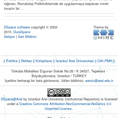
rağmen, Romatoloji Polikliniklerinde de uygulanmaya başlanan minör
invaziv bir ...
DSpace software
copyright © 2002-
Theme by
2015
DuraSpace
İletişim
|
Geri Bildirim
|| Politika
|| Rehber
|| Kütüphane
|| İstanbul Arel Üniversitesi ||
OAI-PMH ||
Türkoba Mahallesi Erguvan Sokak No:26 / K 34537, Tepekent -
Büyükçekmece, İstanbul / TURKEY
İçerikte herhangi bir hata görürseniz, lütfen bildiriniz:
earsiv@arel.edu.tr
DSpace@Arel
by Istanbul Arel University Institutional Repository is licensed
under a
Creative Commons Attribution-NonCommercial-NoDerivs 3.0
Unported License.
.