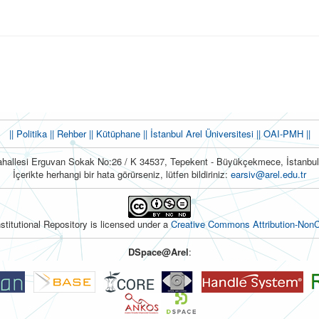
|| Politika
|| Rehber
|| Kütüphane
|| İstanbul Arel Üniversitesi ||
OAI-PMH ||
hallesi Erguvan Sokak No:26 / K 34537, Tepekent - Büyükçekmece, İstanb
İçerikte herhangi bir hata görürseniz, lütfen bildiriniz:
earsiv@arel.edu.tr
nstitutional Repository is licensed under a
Creative Commons Attribution-NonC
DSpace@Arel
: