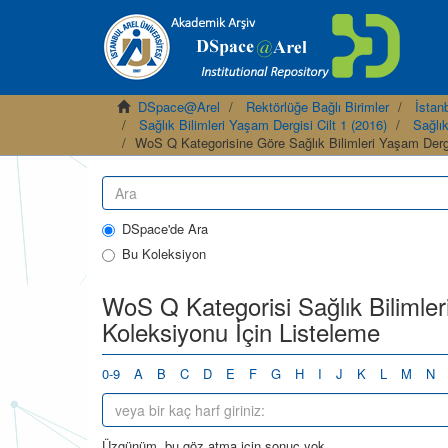
DSpace@Arel
Rektörlüğe Bağlı Birimler
İstanb
Sağlık Bilimleri Yaşam Dergisi Cilt 1 (2016)
Sağlık
WoS Q Kategorisine Göre Sağlık Bilimleri Yaşam Dergi
DSpace'de Ara
Bu Koleksiyon
WoS Q Kategorisi Sağlık Bilimler
Koleksiyonu İçin Listeleme
0-9
A
B
C
D
E
F
G
H
I
J
K
L
M
N
Üzgünüm, bu göz atma için sonuç yok.