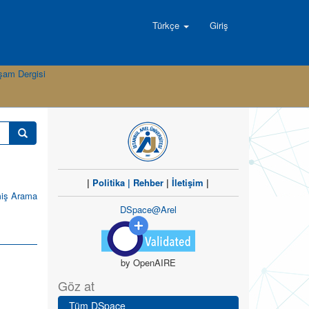
Türkçe
Giriş
aşam Dergisi
|
Politika
|
Rehber
|
İletişim
|
miş Arama
DSpace@Arel
by OpenAIRE
Göz at
Tüm DSpace