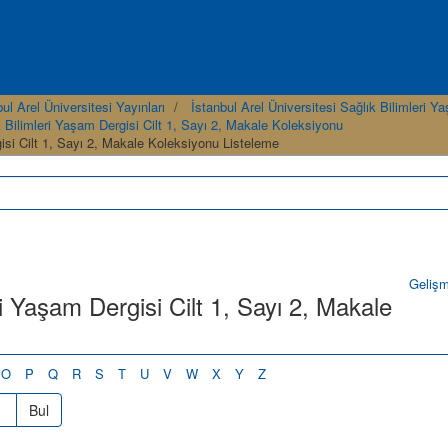
ul Arel Üniversitesi Yayınları
İstanbul Arel Üniversitesi Sağlık Bilimleri Y
 Bilimleri Yaşam Dergisi Cilt 1, Sayı 2, Makale Koleksiyonu
si Cilt 1, Sayı 2, Makale Koleksiyonu Listeleme
Geliş
i Yaşam Dergisi Cilt 1, Sayı 2, Makale
O
P
Q
R
S
T
U
V
W
X
Y
Z
Bul