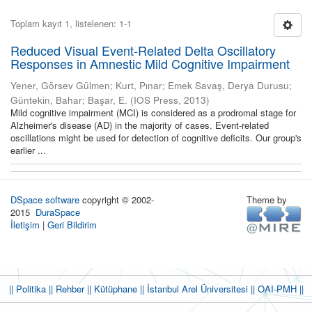
Toplam kayıt 1, listelenen: 1-1
Reduced Visual Event-Related Delta Oscillatory
Responses in Amnestic Mild Cognitive Impairment
Yener, Görsev Gülmen
;
Kurt, Pınar
;
Emek Savaş, Derya Durusu
;
Güntekin, Bahar
;
Başar, E.
(
IOS Press
,
2013
)
Mild cognitive impairment (MCI) is considered as a prodromal stage for
Alzheimer's disease (AD) in the majority of cases. Event-related
oscillations might be used for detection of cognitive deficits. Our group's
earlier ...
DSpace software
copyright © 2002-
Theme by
2015
DuraSpace
İletişim
|
Geri Bildirim
|| Politika
|| Rehber
|| Kütüphane
|| İstanbul Arel Üniversitesi ||
OAI-PMH ||