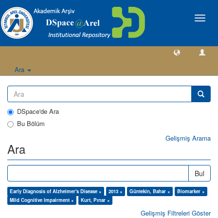
Geçiş
Yönlen
Ara
DSpace'de Ara
Bu Bölüm
Gelişmiş Arama
Ara
Bul
Early Diagnosis of Alzheimer's Disease ×
2013 ×
Güntekin, Bahar ×
Biomarker ×
Mild Cognitive Impairment ×
Kurt, Pınar ×
Gelişmiş Filtreleri Göster