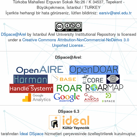
Türkoba Mahallesi Erguvan Sokak No:26 / K 34537, Tepekent -
Büyükçekmece, İstanbul / TURKEY
İçerikte herhangi bir hata görürseniz, lütfen bildiriniz:
earsiv@arel.edu.tr
DSpace@Arel
by Istanbul Arel University Institutional Repository is licensed
under a
Creative Commons Attribution-NonCommercial-NoDerivs 3.0
Unported License.
.
DSpace@Arel
:
DSpace 6.3
tarafından
İdeal DSpace
hizmetleri çerçevesinde özelleştirilerek kurulmuştur.