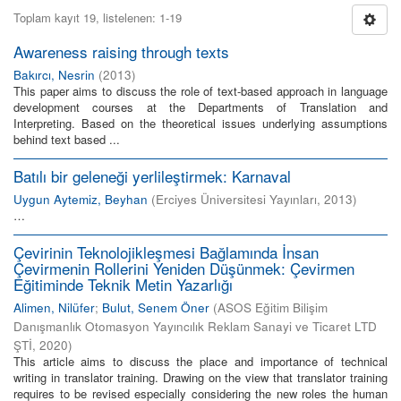
Toplam kayıt 19, listelenen: 1-19
Awareness raising through texts
Bakırcı, Nesrin
(
2013
)
This paper aims to discuss the role of text-based approach in language
development courses at the Departments of Translation and
Interpreting. Based on the theoretical issues underlying assumptions
behind text based ...
Batılı bir geleneği yerlileştirmek: Karnaval
Uygun Aytemiz, Beyhan
(
Erciyes Üniversitesi Yayınları
,
2013
)
…
Çevirinin Teknolojikleşmesi Bağlamında İnsan
Çevirmenin Rollerini Yeniden Düşünmek: Çevirmen
Eğitiminde Teknik Metin Yazarlığı
Alimen, Nilüfer
;
Bulut, Senem Öner
(
ASOS Eğitim Bilişim
Danışmanlık Otomasyon Yayıncılık Reklam Sanayi ve Ticaret LTD
ŞTİ
,
2020
)
This article aims to discuss the place and importance of technical
writing in translator training. Drawing on the view that translator training
requires to be revised especially considering the new roles the human