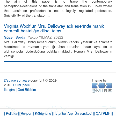
The aim of this paper is to trace the contemporary
perceptions/definitions of the translator and translation in Turkey where
the translation profession is not a legally regulated profession.
(In)visibility of the translator ...
Virginia Woolf’un Mrs. Dalloway adlı eserinde manik
depresif hastalığın dilsel temsili
Güzel, Serda
(
Yakup YILMAZ
,
2022
)
Mrs. Dalloway (1992) romanı ölüm, bireyin kendini yetersiz ve anlamsız
hissetmesi ile travmanın yarattığı ruhsal sorunların insan hayatında ne
gibi sonuçlar doğurduğuna odaklanmaktadır. Roman Mrs. Dalloway’ın
verdiği ...
DSpace software
copyright © 2002-
Theme by
2015
DuraSpace
İletişim
|
Geri Bildirim
|| Politika
|| Rehber
|| Kütüphane
|| İstanbul Arel Üniversitesi ||
OAI-PMH ||