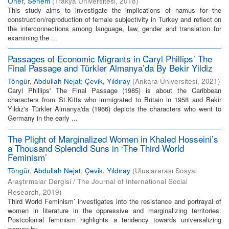
Öner, Senem
(
Trakya Üniversitesi
,
2018
)
This study aims to investigate the implications of namus for the
construction/reproduction of female subjectivity in Turkey and reflect on
the interconnections among language, law, gender and translation for
examining the ...
Passages of Economic Migrants in Caryl Phillips’ The
Final Passage and Türkler Almanya’da By Bekir Yildiz
Töngür, Abdullah Nejat
;
Çevik, Yıldıray
(
Ankara Üniversitesi
,
2021
)
Caryl Phillips' The Final Passage (1985) is about the Caribbean
characters from St.Kitts who immigrated to Britain in 1958 and Bekir
Yıldız's Türkler Almanya'da (1966) depicts the characters who went to
Germany in the early ...
The Plight of Marginalized Women in Khaled Hosseini’s
a Thousand Splendid Suns in ‘The Third World
Feminism’
Töngür, Abdullah Nejat
;
Çevik, Yıldıray
(
Uluslararası Sosyal
Araştırmalar Dergisi / The Journal of International Social
Research
,
2019
)
Third World Feminism’ investigates into the resistance and portrayal of
women in literature in the oppressive and marginalizing territories.
Postcolonial feminism highlights a tendency towards universalizing
women by ...