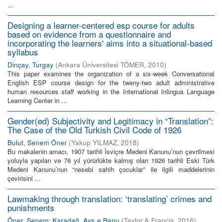
...
Designing a learner-centered esp course for adults
based on evidence from a questionnaire and
incorporating the learners' aims into a situational-based
syllabus
Dinçay, Turgay
(
Ankara Üniversitesi TÖMER
,
2010
)
This paper examines the organization of a six-week Conversational
English ESP course design for the tweny-two adult administrative
human resources staff working in the International Inlingua Language
Learning Center in ...
Gender(ed) Subjectivity and Legitimacy in “Translation”:
The Case of the Old Turkish Civil Code of 1926
Bulut, Senem Öner
(
Yakup YILMAZ
,
2018
)
Bu makalenin amacı, 1907 tarihli İsviçre Medeni Kanunu’nun çevrilmesi
yoluyla yapılan ve 76 yıl yürürlükte kalmış olan 1926 tarihli Eski Türk
Medeni Kanunu’nun “nesebi sahih çocuklar” ile ilgili maddelerinin
çevirisini ...
Lawmaking through translation: ‘translating’ crimes and
punishments
Öner, Senem
;
Karadağ, Ays¸e Banu
(
Taylor & Francis
,
2016
)