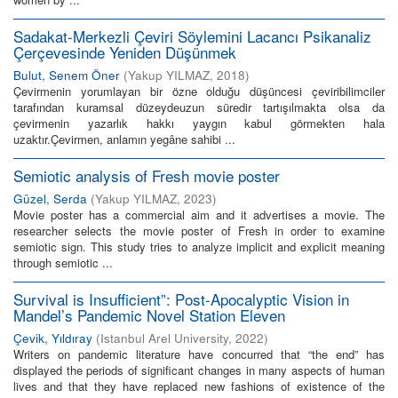
Sadakat-Merkezli Çeviri Söylemini Lacancı Psikanaliz
Çerçevesinde Yeniden Düşünmek
Bulut, Senem Öner
(
Yakup YILMAZ
,
2018
)
Çevirmenin yorumlayan bir özne olduğu düşüncesi çeviribilimciler
tarafından kuramsal düzeydeuzun süredir tartışılmakta olsa da
çevirmenin yazarlık hakkı yaygın kabul görmekten hala
uzaktır.Çevirmen, anlamın yegâne sahibi ...
Semiotic analysis of Fresh movie poster
Güzel, Serda
(
Yakup YILMAZ
,
2023
)
Movie poster has a commercial aim and it advertises a movie. The
researcher selects the movie poster of Fresh in order to examine
semiotic sign. This study tries to analyze implicit and explicit meaning
through semiotic ...
Survival is Insufficient”: Post-Apocalyptic Vision in
Mandel’s Pandemic Novel Station Eleven
Çevik, Yıldıray
(
Istanbul Arel University
,
2022
)
Writers on pandemic literature have concurred that “the end” has
displayed the periods of significant changes in many aspects of human
lives and that they have replaced new fashions of existence of the