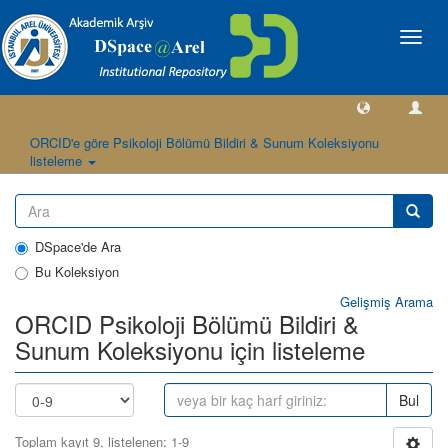
Geçiş
Yönlen
ORCID'e göre Psikoloji Bölümü Bildiri & Sunum Koleksiyonu
listeleme
DSpace'de Ara
Bu Koleksiyon
Gelişmiş Arama
ORCID Psikoloji Bölümü Bildiri &
Sunum Koleksiyonu için listeleme
Bul
Toplam kayıt 9, listelenen: 1-9