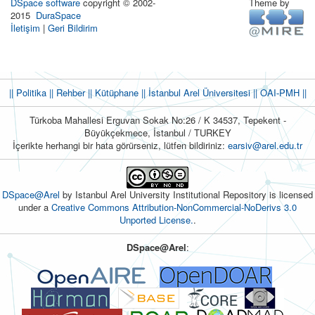
DSpace software
copyright © 2002-
Theme by
2015
DuraSpace
İletişim
|
Geri Bildirim
|| Politika
|| Rehber
|| Kütüphane
|| İstanbul Arel Üniversitesi ||
OAI-PMH ||
Türkoba Mahallesi Erguvan Sokak No:26 / K 34537, Tepekent -
Büyükçekmece, İstanbul / TURKEY
İçerikte herhangi bir hata görürseniz, lütfen bildiriniz:
earsiv@arel.edu.tr
DSpace@Arel
by Istanbul Arel University Institutional Repository is licensed
under a
Creative Commons Attribution-NonCommercial-NoDerivs 3.0
Unported License.
.
DSpace@Arel
: