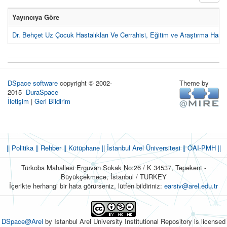
Yayıncıya Göre
Dr. Behçet Uz Çocuk Hastalıkları Ve Cerrahisi, Eğitim ve Araştırma Hast
DSpace software
copyright © 2002-
Theme by
2015
DuraSpace
İletişim
|
Geri Bildirim
|| Politika
|| Rehber
|| Kütüphane
|| İstanbul Arel Üniversitesi ||
OAI-PMH ||
Türkoba Mahallesi Erguvan Sokak No:26 / K 34537, Tepekent -
Büyükçekmece, İstanbul / TURKEY
İçerikte herhangi bir hata görürseniz, lütfen bildiriniz:
earsiv@arel.edu.tr
DSpace@Arel
by Istanbul Arel University Institutional Repository is licensed