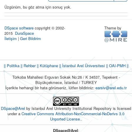
Üzgünüm, bu göz atma için sonuç yok.
DSpace software
copyright © 2002-
Theme by
2015
DuraSpace
İletişim
|
Geri Bildirim
|| Politika
|| Rehber
|| Kütüphane
|| İstanbul Arel Üniversitesi ||
OAI-PMH ||
Türkoba Mahallesi Erguvan Sokak No:26 / K 34537, Tepekent -
Büyükçekmece, İstanbul / TURKEY
İçerikte herhangi bir hata görürseniz, lütfen bildiriniz:
earsiv@arel.edu.tr
DSpace@Arel
by Istanbul Arel University Institutional Repository is licensed
under a
Creative Commons Attribution-NonCommercial-NoDerivs 3.0
Unported License.
.
DSpace@Arel
: