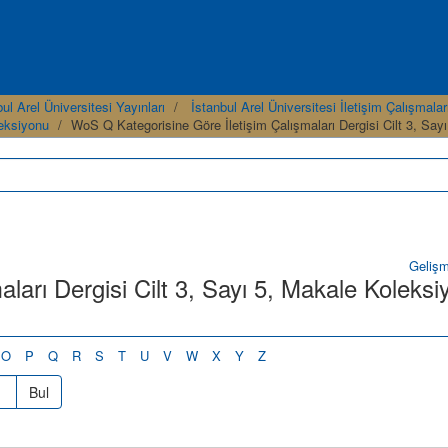
ul Arel Üniversitesi Yayınları
İstanbul Arel Üniversitesi İletişim Çalışmalar
leksiyonu
WoS Q Kategorisine Göre İletişim Çalışmaları Dergisi Cilt 3, Sa
Geliş
ları Dergisi Cilt 3, Sayı 5, Makale Koleks
O
P
Q
R
S
T
U
V
W
X
Y
Z
Bul