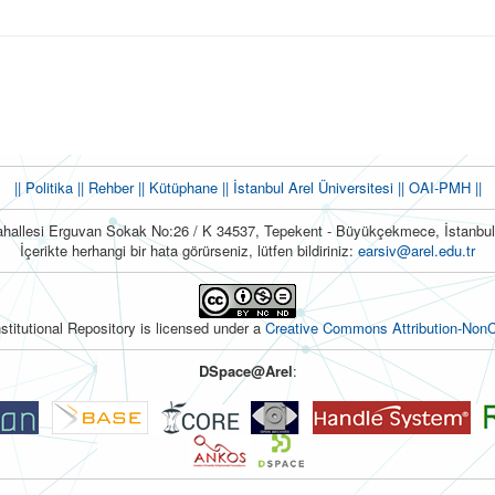
|| Politika
|| Rehber
|| Kütüphane
|| İstanbul Arel Üniversitesi ||
OAI-PMH ||
hallesi Erguvan Sokak No:26 / K 34537, Tepekent - Büyükçekmece, İstanb
İçerikte herhangi bir hata görürseniz, lütfen bildiriniz:
earsiv@arel.edu.tr
nstitutional Repository is licensed under a
Creative Commons Attribution-NonC
DSpace@Arel
: