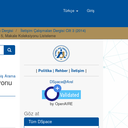
Türkçe
Giriş
ı Dergisi
İletişim Çalışmaları Dergisi Cilt 3 (2014)
yı 5, Makale Koleksiyonu Listeleme
|
Politika
|
Rehber
|
İletişim
|
miş Arama
iyonu
DSpace@Arel
by OpenAIRE
Göz at
Tüm DSpace