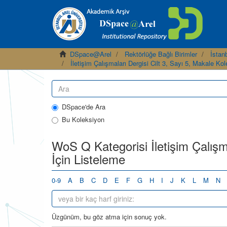
DSpace@Arel
Rektörlüğe Bağlı Birimler
İstanb
İletişim Çalışmaları Dergisi Cilt 3, Sayı 5, Makale Ko
DSpace'de Ara
Bu Koleksiyon
WoS Q Kategorisi İletişim Çalışma
İçin Listeleme
0-9
A
B
C
D
E
F
G
H
I
J
K
L
M
N
Üzgünüm, bu göz atma için sonuç yok.