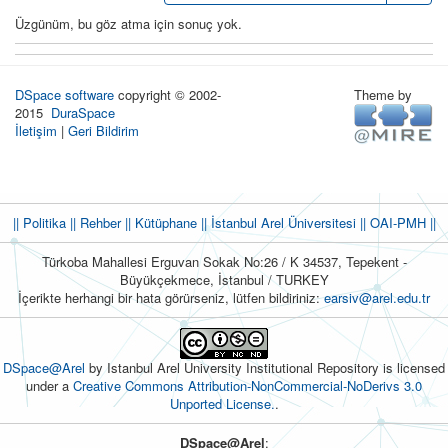
Üzgünüm, bu göz atma için sonuç yok.
DSpace software
copyright © 2002-
Theme by
2015
DuraSpace
İletişim
|
Geri Bildirim
|| Politika
|| Rehber
|| Kütüphane
|| İstanbul Arel Üniversitesi ||
OAI-PMH ||
Türkoba Mahallesi Erguvan Sokak No:26 / K 34537, Tepekent -
Büyükçekmece, İstanbul / TURKEY
İçerikte herhangi bir hata görürseniz, lütfen bildiriniz:
earsiv@arel.edu.tr
DSpace@Arel
by Istanbul Arel University Institutional Repository is licensed
under a
Creative Commons Attribution-NonCommercial-NoDerivs 3.0
Unported License.
.
DSpace@Arel
: