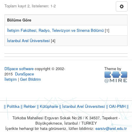
Toplam kayıt 2, listelenen: 1-2
Bölüme Göre
İletişim Fakültesi, Radyo, Televizyon ve Sinema Bölümü
[1]
İstanbul Arel Üniversitesi
[4]
DSpace software
copyright © 2002-
Theme by
2015
DuraSpace
İletişim
|
Geri Bildirim
|| Politika
|| Rehber
|| Kütüphane
|| İstanbul Arel Üniversitesi ||
OAI-PMH ||
Türkoba Mahallesi Erguvan Sokak No:26 / K 34537, Tepekent -
Büyükçekmece, İstanbul / TURKEY
İçerikte herhangi bir hata görürseniz, lütfen bildiriniz:
earsiv@arel.edu.tr