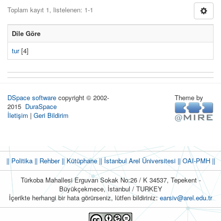
Toplam kayıt 1, listelenen: 1-1
Dile Göre
tur
[4]
DSpace software
copyright © 2002-
Theme by
2015
DuraSpace
İletişim
|
Geri Bildirim
|| Politika
|| Rehber
|| Kütüphane
|| İstanbul Arel Üniversitesi ||
OAI-PMH ||
Türkoba Mahallesi Erguvan Sokak No:26 / K 34537, Tepekent -
Büyükçekmece, İstanbul / TURKEY
İçerikte herhangi bir hata görürseniz, lütfen bildiriniz:
earsiv@arel.edu.tr