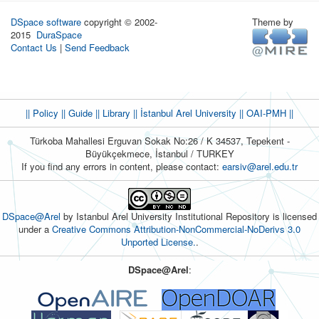
DSpace software
copyright © 2002-
Theme by
2015
DuraSpace
Contact Us
|
Send Feedback
|| Policy
|| Guide
|| Library
|| İstanbul Arel University ||
OAI-PMH ||
Türkoba Mahallesi Erguvan Sokak No:26 / K 34537, Tepekent -
Büyükçekmece, İstanbul / TURKEY
If you find any errors in content, please contact:
earsiv@arel.edu.tr
DSpace@Arel
by Istanbul Arel University Institutional Repository is licensed
under a
Creative Commons Attribution-NonCommercial-NoDerivs 3.0
Unported License.
.
DSpace@Arel
: