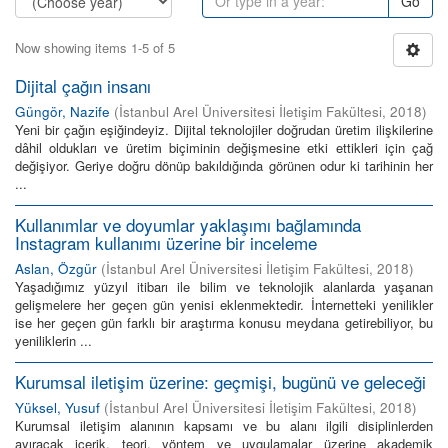
Go
Now showing items 1-5 of 5
Dijital çağın insanı
Güngör, Nazife
(
İstanbul Arel Üniversitesi İletişim Fakültesi
,
2018
)
Yeni bir çağın eşiğindeyiz. Dijital teknolojiler doğrudan üretim ilişkilerine
dâhil oldukları ve üretim biçiminin değişmesine etki ettikleri için çağ
değişiyor. Geriye doğru dönüp bakıldığında görünen odur ki tarihinin her
...
Kullanımlar ve doyumlar yaklaşımı bağlamında
Instagram kullanımı üzerine bir inceleme
Aslan, Özgür
(
İstanbul Arel Üniversitesi İletişim Fakültesi
,
2018
)
Yaşadığımız yüzyıl itibarı ile bilim ve teknolojik alanlarda yaşanan
gelişmelere her geçen gün yenisi eklenmektedir. İnternetteki yenilikler
ise her geçen gün farklı bir araştırma konusu meydana getirebiliyor, bu
yeniliklerin ...
Kurumsal iletişim üzerine: geçmişi, bugünü ve geleceği
Yüksel, Yusuf
(
İstanbul Arel Üniversitesi İletişim Fakültesi
,
2018
)
Kurumsal iletişim alanının kapsamı ve bu alanı ilgili disiplinlerden
ayıracak içerik, teori, yöntem ve uygulamalar üzerine akademik