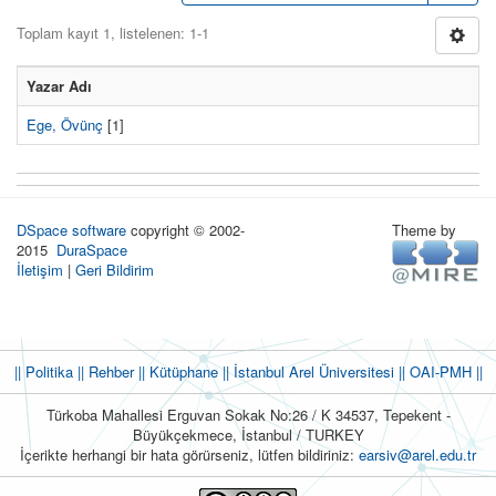
Toplam kayıt 1, listelenen: 1-1
Yazar Adı
Ege, Övünç
[1]
DSpace software
copyright © 2002-
Theme by
2015
DuraSpace
İletişim
|
Geri Bildirim
|| Politika
|| Rehber
|| Kütüphane
|| İstanbul Arel Üniversitesi ||
OAI-PMH ||
Türkoba Mahallesi Erguvan Sokak No:26 / K 34537, Tepekent -
Büyükçekmece, İstanbul / TURKEY
İçerikte herhangi bir hata görürseniz, lütfen bildiriniz:
earsiv@arel.edu.tr