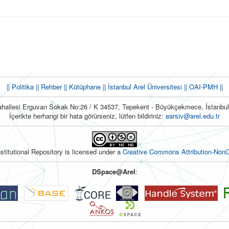
|| Politika
|| Rehber
|| Kütüphane
|| İstanbul Arel Üniversitesi ||
OAI-PMH ||
hallesi Erguvan Sokak No:26 / K 34537, Tepekent - Büyükçekmece, İstanb
İçerikte herhangi bir hata görürseniz, lütfen bildiriniz:
earsiv@arel.edu.tr
nstitutional Repository is licensed under a
Creative Commons Attribution-NonC
DSpace@Arel
: