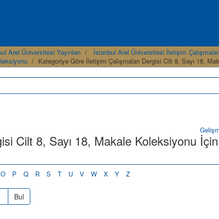
ul Arel Üniversitesi Yayınları
İstanbul Arel Üniversitesi İletişim Çalışmalar
oleksiyonu
Kategoriye Göre İletişim Çalışmaları Dergisi Cilt 8, Sayı 18, M
Geliş
isi Cilt 8, Sayı 18, Makale Koleksiyonu İçin
O
P
Q
R
S
T
U
V
W
X
Y
Z
Bul