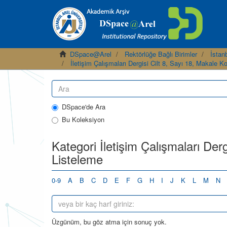
DSpace@Arel
Rektörlüğe Bağlı Birimler
İstanb
İletişim Çalışmaları Dergisi Cilt 8, Sayı 18, Makale K
DSpace'de Ara
Bu Koleksiyon
Kategori İletişim Çalışmaları Derg
Listeleme
0-9
A
B
C
D
E
F
G
H
I
J
K
L
M
N
Üzgünüm, bu göz atma için sonuç yok.