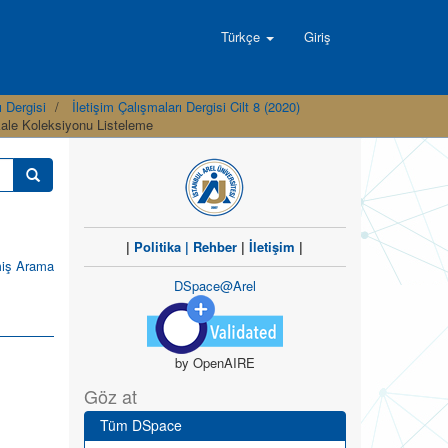
Türkçe
Giriş
ı Dergisi
İletişim Çalışmaları Dergisi Cilt 8 (2020)
akale Koleksiyonu Listeleme
|
Politika
|
Rehber
|
İletişim
|
miş Arama
DSpace@Arel
by OpenAIRE
Göz at
Tüm DSpace