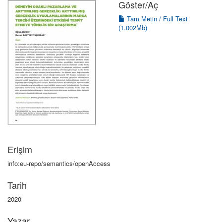
Göster/
Aç
Tam Metin / Full Text
(1.002Mb)
Erişim
info:eu-repo/semantics/openAccess
Tarih
2020
Yazar