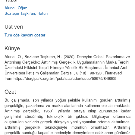
Akıncı, Oğuz
Boztepe Taşkıran, Hatun
Üst veri
Tüm öğe kaydını göster
Künye
Akıncı, O , Boztepe Taşkıran, H . (2020). Deneyim Odaklı Pazarlama ve
Arttırılmış Gerçeklik: Arttırılmış Gerçeklik Uygulamalarının Marka Tercihi
Üzerindeki Etkisini Tespit Etmeye Yönelik Bir Araştırma . İstanbul Arel
Üniversitesi İletişim Çalışmaları Dergisi , 8 (18) , 98-128 . Retrieved
from https://dergipark.org.tr/tr/pub/isauicder/issue/58975/849805
Özet
Bu çalışmada, son yıllarda yoğun şekilde kullanımı görülen arttırılmış
gerçekliğin, pazarlama ve marka alanlarında kullanımı ele alınmaktadır.
Artırılmış gerçeklik, 1950’li yıllarda ortaya çıkıp günümüze kadar
gelişimini sürdürmüş teknolojik bir çıktıdır. Bilgisayar ortamında
oluşturulan verilerin gerçek dünyaya yani yaşanılan ortama aktarılması
arttırılmış gerçeklik teknolojisiyle mümkün olmaktadır. Arttırılmış
gerçeklik sunduğu kapasite nedeniyle deneyimlere odaklanan günümüz