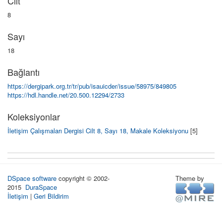
Cilt
8
Sayı
18
Bağlantı
https://dergipark.org.tr/tr/pub/isauicder/issue/58975/849805
https://hdl.handle.net/20.500.12294/2733
Koleksiyonlar
İletişim Çalışmaları Dergisi Cilt 8, Sayı 18, Makale Koleksiyonu
[5]
DSpace software
copyright © 2002-
Theme by
2015
DuraSpace
İletişim
|
Geri Bildirim