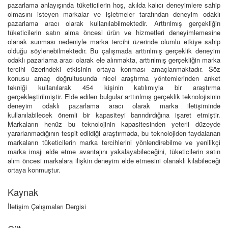
pazarlama anlayışında tüketicilerin hoş, akılda kalıcı deneyimlere sahip
olmasını isteyen markalar ve işletmeler tarafından deneyim odaklı
pazarlama aracı olarak kullanılabilmektedir. Arttırılmış gerçekliğin
tüketicilerin satın alma öncesi ürün ve hizmetleri deneyimlemesine
olanak sunması nedeniyle marka tercihi üzerinde olumlu etkiye sahip
olduğu söylenebilmektedir. Bu çalışmada arttırılmış gerçeklik deneyim
odaklı pazarlama aracı olarak ele alınmakta, arttırılmış gerçekliğin marka
tercihi üzerindeki etkisinin ortaya konması amaçlanmaktadır. Söz
konusu amaç doğrultusunda nicel araştırma yöntemlerinden anket
tekniği kullanılarak 454 kişinin katılımıyla bir araştırma
gerçekleştirilmiştir. Elde edilen bulgular arttırılmış gerçeklik teknolojisinin
deneyim odaklı pazarlama aracı olarak marka iletişiminde
kullanılabilecek önemli bir kapasiteyi barındırdığına işaret etmiştir.
Markaların henüz bu teknolojinin kapasitesinden yeterli düzeyde
yararlanmadığının tespit edildiği araştırmada, bu teknolojiden faydalanan
markaların tüketicilerin marka tercihlerini yönlendirebilme ve yenilikçi
marka imajı elde etme avantajını yakalayabileceğini, tüketicilerin satın
alım öncesi markalara ilişkin deneyim elde etmesini olanaklı kılabileceği
ortaya konmuştur.
Kaynak
İletişim Çalışmaları Dergisi