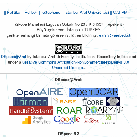
|| Politika
|| Rehber
|| Kütüphane
|| İstanbul Arel Üniversitesi ||
OAI-PMH ||
Türkoba Mahallesi Erguvan Sokak No:26 / K 34537, Tepekent -
Büyükçekmece, İstanbul / TURKEY
İçerikte herhangi bir hata görürseniz, lütfen bildiriniz:
earsiv@arel.edu.tr
DSpace@Arel
by Istanbul Arel University Institutional Repository is licensed
under a
Creative Commons Attribution-NonCommercial-NoDerivs 3.0
Unported License.
.
DSpace@Arel
:
DSpace 6.3