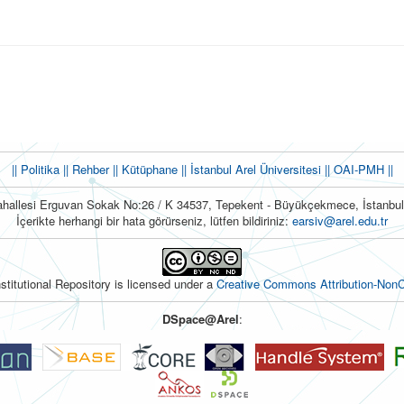
|| Politika
|| Rehber
|| Kütüphane
|| İstanbul Arel Üniversitesi ||
OAI-PMH ||
hallesi Erguvan Sokak No:26 / K 34537, Tepekent - Büyükçekmece, İstanb
İçerikte herhangi bir hata görürseniz, lütfen bildiriniz:
earsiv@arel.edu.tr
nstitutional Repository is licensed under a
Creative Commons Attribution-NonC
DSpace@Arel
: