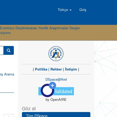
Türkçe
Giriş
nstitüsü Disiplinlerarası Yenilik Araştırmaları Dergisi
eksiyonu
|
Politika
|
Rehber
|
İletişim
|
miş Arama
DSpace@Arel
by OpenAIRE
Göz at
Tüm DSpace