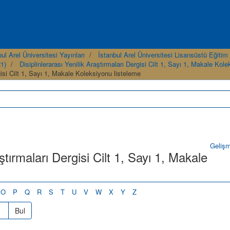
ul Arel Üniversitesi Yayınları
İstanbul Arel Üniversitesi Lisansüstü Eğitim E
21)
Disiplinlerarası Yenilik Araştırmaları Dergisi Cilt 1, Sayı 1, Makale Kol
gisi Cilt 1, Sayı 1, Makale Koleksiyonu listeleme
Geliş
ştırmaları Dergisi Cilt 1, Sayı 1, Makale
O
P
Q
R
S
T
U
V
W
X
Y
Z
Bul