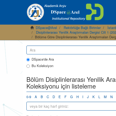
DSpace@Arel
Rektörlüğe Bağlı Birimler
İstanb
Disiplinlerarası Yenilik Araştırmaları Dergisi Cilt 1 (20
Bölüme Göre Disiplinlerarası Yenilik Araştırmaları Der
DSpace'de Ara
Bu Koleksiyon
Bölüm Disiplinlerarası Yenilik Ara
Koleksiyonu için listeleme
0-9
A
B
C
D
E
F
G
H
I
J
K
L
M
N