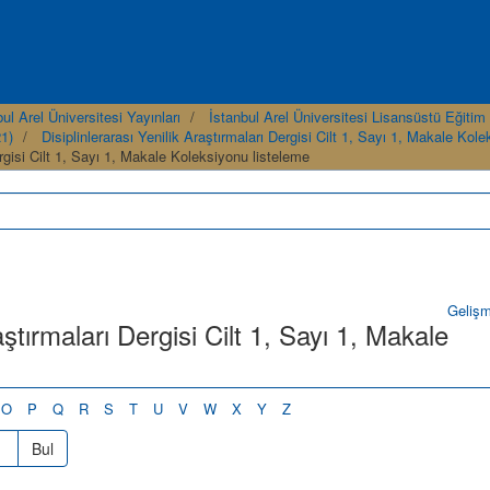
ul Arel Üniversitesi Yayınları
İstanbul Arel Üniversitesi Lisansüstü Eğitim E
21)
Disiplinlerarası Yenilik Araştırmaları Dergisi Cilt 1, Sayı 1, Makale Kol
ergisi Cilt 1, Sayı 1, Makale Koleksiyonu listeleme
Geliş
aştırmaları Dergisi Cilt 1, Sayı 1, Makale
O
P
Q
R
S
T
U
V
W
X
Y
Z
Bul