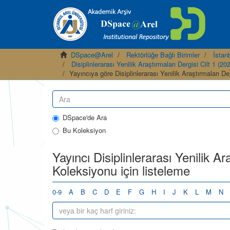
DSpace@Arel
Rektörlüğe Bağlı Birimler
İstanb
Disiplinlerarası Yenilik Araştırmaları Dergisi Cilt 1 (20
Yayıncıya göre Disiplinlerarası Yenilik Araştırmaları D
DSpace'de Ara
Bu Koleksiyon
Yayıncı Disiplinlerarası Yenilik Ar
Koleksiyonu için listeleme
0-9
A
B
C
D
E
F
G
H
I
J
K
L
M
N