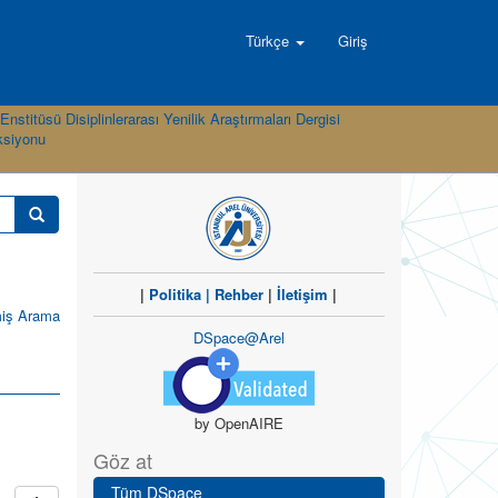
Türkçe
Giriş
nstitüsü Disiplinlerarası Yenilik Araştırmaları Dergisi
eksiyonu
|
Politika
|
Rehber
|
İletişim
|
miş Arama
DSpace@Arel
by OpenAIRE
Göz at
Tüm DSpace