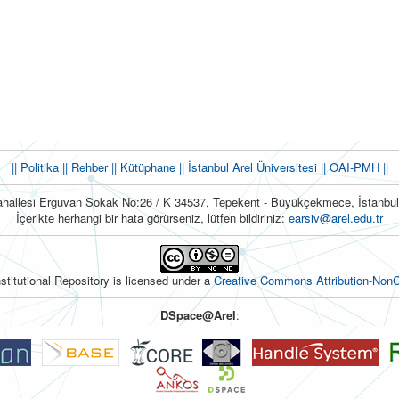
|| Politika
|| Rehber
|| Kütüphane
|| İstanbul Arel Üniversitesi ||
OAI-PMH ||
hallesi Erguvan Sokak No:26 / K 34537, Tepekent - Büyükçekmece, İstanb
İçerikte herhangi bir hata görürseniz, lütfen bildiriniz:
earsiv@arel.edu.tr
nstitutional Repository is licensed under a
Creative Commons Attribution-NonC
DSpace@Arel
: