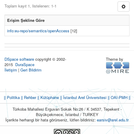
Toplam kayıt 1, listelenen: 1-1
Erişim Şekline Göre
info:eu-repo/semantics/openAccess
[12]
DSpace software
copyright © 2002-
Theme by
2015
DuraSpace
İletişim
|
Geri Bildirim
|| Politika
|| Rehber
|| Kütüphane
|| İstanbul Arel Üniversitesi ||
OAI-PMH ||
Türkoba Mahallesi Erguvan Sokak No:26 / K 34537, Tepekent -
Büyükçekmece, İstanbul / TURKEY
İçerikte herhangi bir hata görürseniz, lütfen bildiriniz:
earsiv@arel.edu.tr