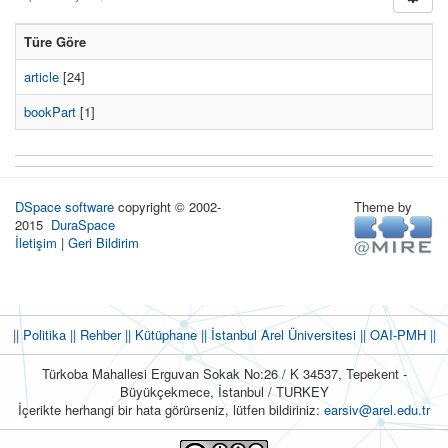
Türe Göre
article
[24]
bookPart
[1]
DSpace software
copyright © 2002-
Theme by
2015
DuraSpace
İletişim
|
Geri Bildirim
|| Politika
|| Rehber
|| Kütüphane
|| İstanbul Arel Üniversitesi ||
OAI-PMH ||
Türkoba Mahallesi Erguvan Sokak No:26 / K 34537, Tepekent -
Büyükçekmece, İstanbul / TURKEY
İçerikte herhangi bir hata görürseniz, lütfen bildiriniz:
earsiv@arel.edu.tr