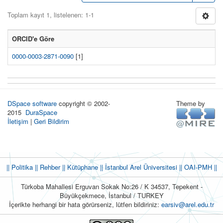
Toplam kayıt 1, listelenen: 1-1
ORCID'e Göre
0000-0003-2871-0090
[1]
DSpace software
copyright © 2002-
Theme by
2015
DuraSpace
İletişim
|
Geri Bildirim
|| Politika
|| Rehber
|| Kütüphane
|| İstanbul Arel Üniversitesi ||
OAI-PMH ||
Türkoba Mahallesi Erguvan Sokak No:26 / K 34537, Tepekent -
Büyükçekmece, İstanbul / TURKEY
İçerikte herhangi bir hata görürseniz, lütfen bildiriniz:
earsiv@arel.edu.tr