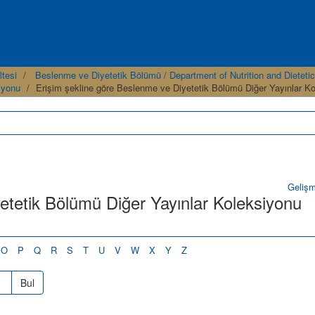
ltesi
Beslenme ve Diyetetik Bölümü / Department of Nutrition and Dietetic
iyonu
Erişim şekline göre Beslenme ve Diyetetik Bölümü Diğer Yayınlar Ko
Geliş
yetetik Bölümü Diğer Yayınlar Koleksiyonu
O
P
Q
R
S
T
U
V
W
X
Y
Z
Bul