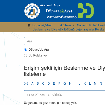
DSpace@Arel
Fakülteler
Sağlık Bilimleri Fakü
Beslenme ve Diyetetik Bölümü Diğer Yayınlar Koleks
DSpace'de Ara
Bu Koleksiyon
Erişim şekli için Beslenme ve Di
listeleme
0-9
A
B
C
D
E
F
G
H
I
J
K
L
M
N
Üzgünüm, bu göz atma için sonuç yok.