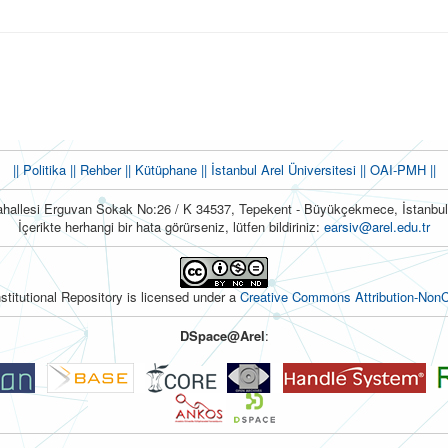
|| Politika
|| Rehber
|| Kütüphane
|| İstanbul Arel Üniversitesi ||
OAI-PMH ||
hallesi Erguvan Sokak No:26 / K 34537, Tepekent - Büyükçekmece, İstanb
İçerikte herhangi bir hata görürseniz, lütfen bildiriniz:
earsiv@arel.edu.tr
nstitutional Repository is licensed under a
Creative Commons Attribution-NonC
DSpace@Arel
: