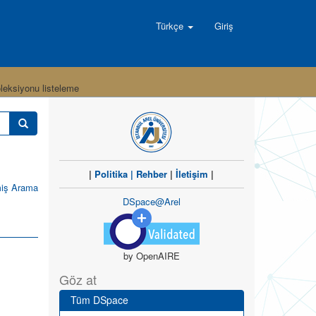
Türkçe
Giriş
leksiyonu listeleme
|
Politika
|
Rehber
|
İletişim
|
miş Arama
DSpace@Arel
by OpenAIRE
Göz at
Tüm DSpace