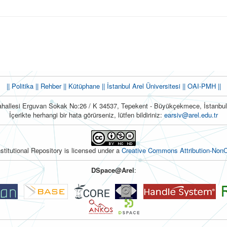
|| Politika
|| Rehber
|| Kütüphane
|| İstanbul Arel Üniversitesi ||
OAI-PMH ||
hallesi Erguvan Sokak No:26 / K 34537, Tepekent - Büyükçekmece, İstanb
İçerikte herhangi bir hata görürseniz, lütfen bildiriniz:
earsiv@arel.edu.tr
nstitutional Repository is licensed under a
Creative Commons Attribution-NonC
DSpace@Arel
: