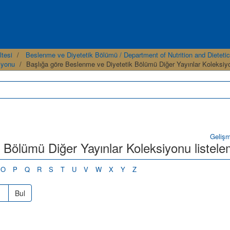
ltesi
Beslenme ve Diyetetik Bölümü / Department of Nutrition and Dietetic
iyonu
Başlığa göre Beslenme ve Diyetetik Bölümü Diğer Yayınlar Koleksiy
Geliş
k Bölümü Diğer Yayınlar Koleksiyonu listel
O
P
Q
R
S
T
U
V
W
X
Y
Z
Bul