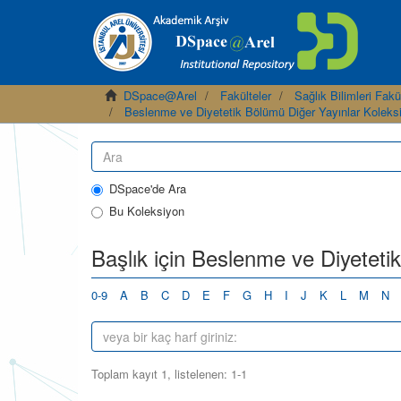
DSpace@Arel
Fakülteler
Sağlık Bilimleri Fakü
Beslenme ve Diyetetik Bölümü Diğer Yayınlar Koleks
DSpace'de Ara
Bu Koleksiyon
Başlık için Beslenme ve Diyeteti
0-9
A
B
C
D
E
F
G
H
I
J
K
L
M
N
Toplam kayıt 1, listelenen: 1-1