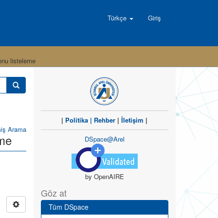
Türkçe
Giriş
onu listeleme
|
Politika
|
Rehber
|
İletişim
|
miş Arama
eme
DSpace@Arel
by OpenAIRE
Göz at
Tüm DSpace