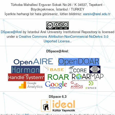
Türkoba Mahallesi Erguvan Sokak No:26 / K 34537, Tepekent -
Büyükçekmece, İstanbul / TURKEY
İçerikte herhangi bir hata görürseniz, lütfen bildiriniz:
earsiv@arel.edu.tr
DSpace@Arel
by Istanbul Arel University Institutional Repository is licensed
under a
Creative Commons Attribution-NonCommercial-NoDerivs 3.0
Unported License.
.
DSpace@Arel
:
DSpace 6.3