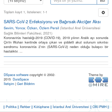
Bul
Toplam kayıt 1, listelenen: 1-1
SARS-CoV-2 Enfeksiyonu ve Bağırsak-Akciğer Aksı
Sevim, Yonca
;
Özkan, Özlem Persil
(
İstanbul Arel Üniversitesi
Sağlık Bilimleri Fakültesi
,
2021
)
Koronavirüs hastalığı-2019 (COVID-19), 2019 yılının Aralık ayı sonunda
Çin'in Wuhan kentinde ortaya çıkan ve şiddetli akut solunum sıkıntısı
sendromu koronavirüs 2’nin (SARS-CoV-2) neden olduğu bulaşıcı bir
hastalıktır. ...
DSpace software
copyright © 2002-
Theme by
2015
DuraSpace
İletişim
|
Geri Bildirim
|| Politika
|| Rehber
|| Kütüphane
|| İstanbul Arel Üniversitesi ||
OAI-PMH ||