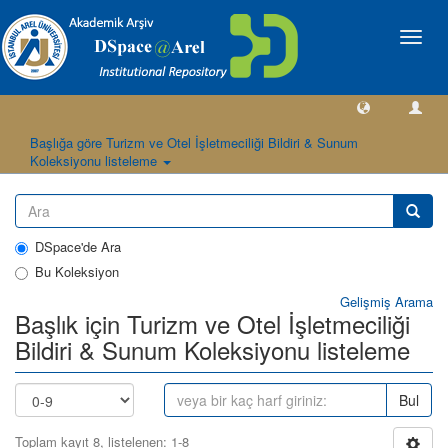
Geçiş
Yönlen
Başlığa göre Turizm ve Otel İşletmeciliği Bildiri & Sunum
Koleksiyonu listeleme
DSpace'de Ara
Bu Koleksiyon
Gelişmiş Arama
Başlık için Turizm ve Otel İşletmeciliği
Bildiri & Sunum Koleksiyonu listeleme
Bul
Toplam kayıt 8, listelenen: 1-8