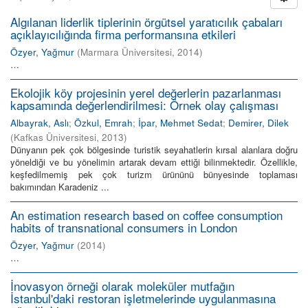
Algılanan liderlik tiplerinin örgütsel yaratıcılık çabaları
açıklayıcılığında firma performansına etkileri
Özyer, Yağmur
(
Marmara Üniversitesi
,
2014
)
…
Ekolojik köy projesinin yerel değerlerin pazarlanması
kapsamında değerlendirilmesi: Örnek olay çalışması
Albayrak, Aslı
;
Özkul, Emrah
;
İpar, Mehmet Sedat
;
Demirer, Dilek
(
Kafkas Üniversitesi
,
2013
)
Dünyanın pek çok bölgesinde turistik seyahatlerin kırsal alanlara doğru
yöneldiği ve bu yönelimin artarak devam ettiği bilinmektedir. Özellikle,
keşfedilmemiş pek çok turizm ürününü bünyesinde toplaması
bakımından Karadeniz ...
An estimation research based on coffee consumption
habits of transnational consumers in London
Özyer, Yağmur
(
2014
)
…
İnovasyon örneği olarak moleküler mutfağın
İstanbul'daki restoran işletmelerinde uygulanmasına