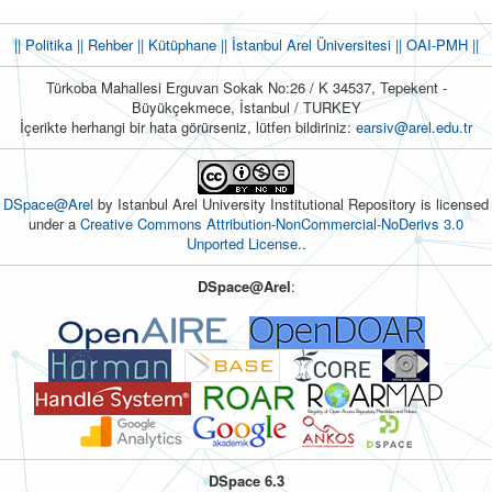
|| Politika
|| Rehber
|| Kütüphane
|| İstanbul Arel Üniversitesi ||
OAI-PMH ||
Türkoba Mahallesi Erguvan Sokak No:26 / K 34537, Tepekent -
Büyükçekmece, İstanbul / TURKEY
İçerikte herhangi bir hata görürseniz, lütfen bildiriniz:
earsiv@arel.edu.tr
DSpace@Arel
by Istanbul Arel University Institutional Repository is licensed
under a
Creative Commons Attribution-NonCommercial-NoDerivs 3.0
Unported License.
.
DSpace@Arel
:
DSpace 6.3