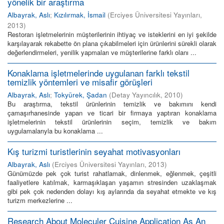
yönelik bir araştırma
Albayrak, Aslı
;
Kızılırmak, İsmail
(
Erciyes Üniversitesi Yayınları
,
2013
)
Restoran işletmelerinin müşterilerinin ihtiyaç ve isteklerini en iyi şekilde
karşılayarak rekabette ön plana çıkabilmeleri için ürünlerini sürekli olarak
değerlendirmeleri, yenilik yapmaları ve müşterilerine farklı olanı ...
Konaklama işletmelerinde uygulanan farklı tekstil
temizlik yöntemleri ve misafir görüşleri
Albayrak, Aslı
;
Tokyürek, Şadan
(
Detay Yayıncılık
,
2010
)
Bu araştırma, tekstil ürünlerinin temizlik ve bakımını kendi
çamaşırhanesinde yapan ve ticari bir firmaya yaptıran konaklama
işletmelerinin tekstil ürünlerinin seçim, temizlik ve bakım
uygulamalarıyla bu konaklama ...
Kış turizmi turistlerinin seyahat motivasyonları
Albayrak, Aslı
(
Erciyes Üniversitesi Yayınları
,
2013
)
Günümüzde pek çok turist rahatlamak, dinlenmek, eğlenmek, çeşitli
faaliyetlere katılmak, karmaşıklaşan yaşamın stresinden uzaklaşmak
gibi pek çok nedenden dolayı kış aylarında da seyahat etmekte ve kış
turizm merkezlerine ...
Research About Moleculer Cuisine Application As An