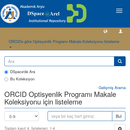
Geçiş
Yönlen
ORCID'e göre Optisyenlik Programı Makale Koleksiyonu listeleme
DSpace'de Ara
Bu Koleksiyon
Gelişmiş Arama
ORCID Optisyenlik Programı Makale
Koleksiyonu için listeleme
Bul
Toplam kayıt 4, listelenen: 1-4