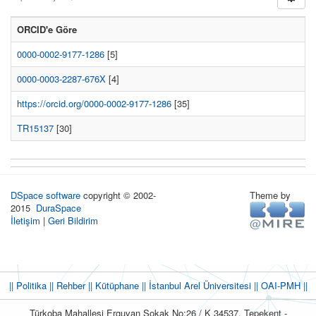
ORCID'e Göre
0000-0002-9177-1286
[5]
0000-0003-2287-676X
[4]
https://orcid.org/0000-0002-9177-1286
[35]
TR15137
[30]
DSpace software
copyright © 2002-
Theme by
2015
DuraSpace
İletişim
|
Geri Bildirim
|| Politika
|| Rehber
|| Kütüphane
|| İstanbul Arel Üniversitesi ||
OAI-PMH ||
Türkoba Mahallesi Erguvan Sokak No:26 / K 34537, Tepekent -