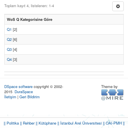
Toplam kayıt 4, listelenen: 1-4
WoS Q Kategorisine Göre
Q1
[2]
Q2
[6]
Q3
[4]
Q4
[3]
DSpace software
copyright © 2002-
Theme by
2015
DuraSpace
İletişim
|
Geri Bildirim
|| Politika
|| Rehber
|| Kütüphane
|| İstanbul Arel Üniversitesi ||
OAI-PMH ||