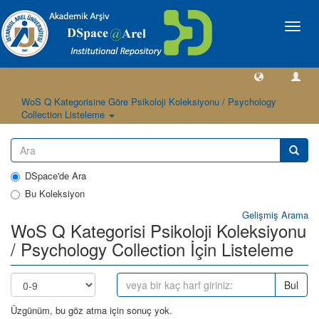
Geçiş
Yönlen
WoS Q Kategorisine Göre Psikoloji Koleksiyonu / Psychology
Collection Listeleme
DSpace'de Ara
Bu Koleksiyon
Gelişmiş Arama
WoS Q Kategorisi Psikoloji Koleksiyonu
/ Psychology Collection İçin Listeleme
Bul
Üzgünüm, bu göz atma için sonuç yok.