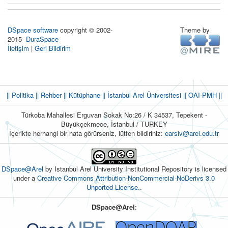
DSpace software
copyright © 2002-
Theme by
2015
DuraSpace
İletişim
|
Geri Bildirim
|| Politika
|| Rehber
|| Kütüphane
|| İstanbul Arel Üniversitesi ||
OAI-PMH ||
Türkoba Mahallesi Erguvan Sokak No:26 / K 34537, Tepekent -
Büyükçekmece, İstanbul / TURKEY
İçerikte herhangi bir hata görürseniz, lütfen bildiriniz:
earsiv@arel.edu.tr
DSpace@Arel
by Istanbul Arel University Institutional Repository is licensed
under a
Creative Commons Attribution-NonCommercial-NoDerivs 3.0
Unported License.
.
DSpace@Arel
: