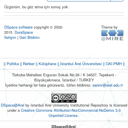
Üzgünüm, bu göz atma için sonuç yok.
DSpace software
copyright © 2002-
Theme by
2015
DuraSpace
İletişim
|
Geri Bildirim
|| Politika
|| Rehber
|| Kütüphane
|| İstanbul Arel Üniversitesi ||
OAI-PMH ||
Türkoba Mahallesi Erguvan Sokak No:26 / K 34537, Tepekent -
Büyükçekmece, İstanbul / TURKEY
İçerikte herhangi bir hata görürseniz, lütfen bildiriniz:
earsiv@arel.edu.tr
DSpace@Arel
by Istanbul Arel University Institutional Repository is licensed
under a
Creative Commons Attribution-NonCommercial-NoDerivs 3.0
Unported License.
.
DSpace@Arel
: