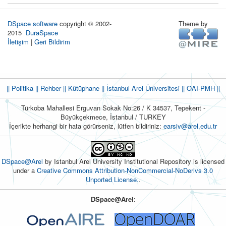
DSpace software
copyright © 2002-
Theme by
2015
DuraSpace
İletişim
|
Geri Bildirim
|| Politika
|| Rehber
|| Kütüphane
|| İstanbul Arel Üniversitesi ||
OAI-PMH ||
Türkoba Mahallesi Erguvan Sokak No:26 / K 34537, Tepekent -
Büyükçekmece, İstanbul / TURKEY
İçerikte herhangi bir hata görürseniz, lütfen bildiriniz:
earsiv@arel.edu.tr
DSpace@Arel
by Istanbul Arel University Institutional Repository is licensed
under a
Creative Commons Attribution-NonCommercial-NoDerivs 3.0
Unported License.
.
DSpace@Arel
: