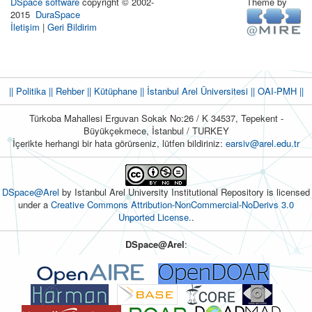
DSpace software
copyright © 2002-
Theme by
2015
DuraSpace
İletişim
|
Geri Bildirim
|| Politika
|| Rehber
|| Kütüphane
|| İstanbul Arel Üniversitesi ||
OAI-PMH ||
Türkoba Mahallesi Erguvan Sokak No:26 / K 34537, Tepekent -
Büyükçekmece, İstanbul / TURKEY
İçerikte herhangi bir hata görürseniz, lütfen bildiriniz:
earsiv@arel.edu.tr
DSpace@Arel
by Istanbul Arel University Institutional Repository is licensed
under a
Creative Commons Attribution-NonCommercial-NoDerivs 3.0
Unported License.
.
DSpace@Arel
: