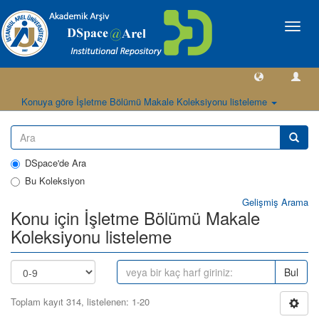
Geçiş
Yönlen
Konuya göre İşletme Bölümü Makale Koleksiyonu listeleme
DSpace'de Ara
Bu Koleksiyon
Gelişmiş Arama
Konu için İşletme Bölümü Makale
Koleksiyonu listeleme
Bul
Toplam kayıt 314, listelenen: 1-20