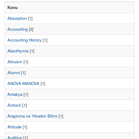
Konu
Absorption
[1]
Accounting
[2]
Accounting History
[1]
Alexithymia
[1]
Altruism
[1]
Alumni
[1]
ANOVA-MANOVA
[1]
Antakya
[1]
Antioch
[1]
Araştırma ve Yönetim Bilimi
[1]
Attitude
[1]
Auditing
[1]