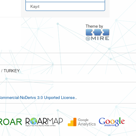
Kayıt
Theme by
ul / TURKEY
ommercial-NoDerivs 3.0 Unported License.
.