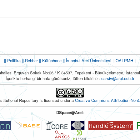
|| Politika
|| Rehber
|| Kütüphane
|| İstanbul Arel Üniversitesi ||
OAI-PMH ||
hallesi Erguvan Sokak No:26 / K 34537, Tepekent - Büyükçekmece, İstanb
İçerikte herhangi bir hata görürseniz, lütfen bildiriniz:
earsiv@arel.edu.tr
nstitutional Repository is licensed under a
Creative Commons Attribution-NonC
DSpace@Arel
: