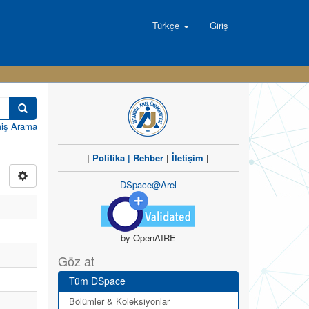
Türkçe
Giriş
miş Arama
|
Politika
|
Rehber
|
İletişim
|
DSpace@Arel
by OpenAIRE
Göz at
Tüm DSpace
Bölümler & Koleksiyonlar