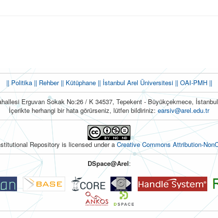
|| Politika
|| Rehber
|| Kütüphane
|| İstanbul Arel Üniversitesi ||
OAI-PMH ||
hallesi Erguvan Sokak No:26 / K 34537, Tepekent - Büyükçekmece, İstanb
İçerikte herhangi bir hata görürseniz, lütfen bildiriniz:
earsiv@arel.edu.tr
nstitutional Repository is licensed under a
Creative Commons Attribution-NonC
DSpace@Arel
: