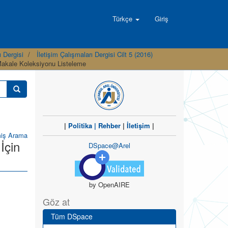
Türkçe
Giriş
ı Dergisi
İletişim Çalışmaları Dergisi Cilt 5 (2016)
 Makale Koleksiyonu Listeleme
|
Politika
|
Rehber
|
İletişim
|
miş Arama
İçin
DSpace@Arel
by OpenAIRE
Göz at
Tüm DSpace