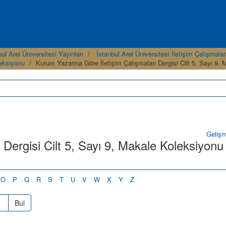
ul Arel Üniversitesi Yayınları
İstanbul Arel Üniversitesi İletişim Çalışmalar
leksiyonu
Kurum Yazarına Göre İletişim Çalışmaları Dergisi Cilt 5, Sayı 9,
Geliş
 Dergisi Cilt 5, Sayı 9, Makale Koleksiyonu 
O
P
Q
R
S
T
U
V
W
X
Y
Z
Bul