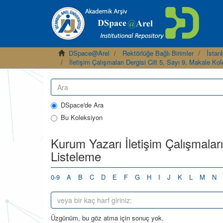
DSpace@Arel
Rektörlüğe Bağlı Birimler
İstanb
İletişim Çalışmaları Dergisi Cilt 5, Sayı 9, Makale Ko
DSpace'de Ara
Bu Koleksiyon
Kurum Yazarı İletişim Çalışmaları
Listeleme
0-9
A
B
C
D
E
F
G
H
I
J
K
L
M
N
Üzgünüm, bu göz atma için sonuç yok.