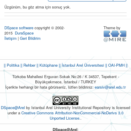
Üzgünüm, bu göz atma için sonuç yok.
DSpace software
copyright © 2002-
Theme by
2015
DuraSpace
İletişim
|
Geri Bildirim
|| Politika
|| Rehber
|| Kütüphane
|| İstanbul Arel Üniversitesi ||
OAI-PMH ||
Türkoba Mahallesi Erguvan Sokak No:26 / K 34537, Tepekent -
Büyükçekmece, İstanbul / TURKEY
İçerikte herhangi bir hata görürseniz, lütfen bildiriniz:
earsiv@arel.edu.tr
DSpace@Arel
by Istanbul Arel University Institutional Repository is licensed
under a
Creative Commons Attribution-NonCommercial-NoDerivs 3.0
Unported License.
.
DSpace@Arel
: