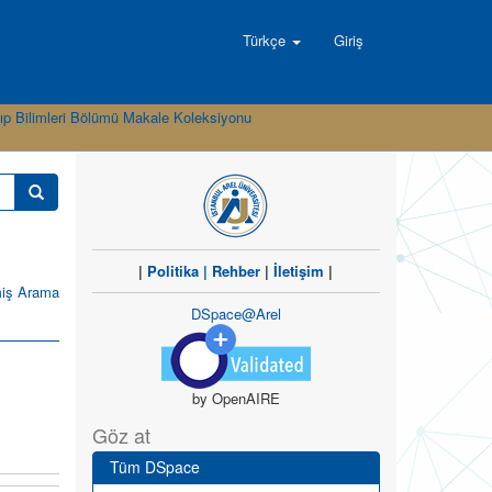
Türkçe
Giriş
ıp Bilimleri Bölümü Makale Koleksiyonu
|
Politika
|
Rehber
|
İletişim
|
miş Arama
DSpace@Arel
by OpenAIRE
Göz at
Tüm DSpace