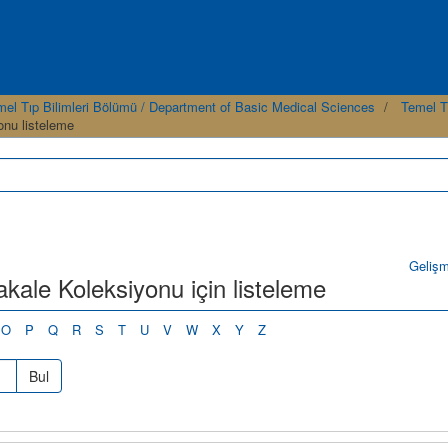
mel Tıp Bilimleri Bölümü / Department of Basic Medical Sciences
Temel T
onu listeleme
Geliş
akale Koleksiyonu için listeleme
O
P
Q
R
S
T
U
V
W
X
Y
Z
Bul