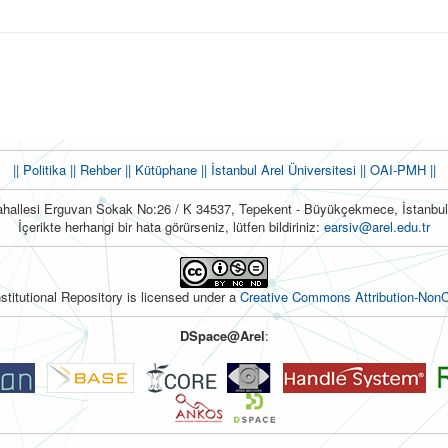
|| Politika
|| Rehber
|| Kütüphane
|| İstanbul Arel Üniversitesi ||
OAI-PMH ||
hallesi Erguvan Sokak No:26 / K 34537, Tepekent - Büyükçekmece, İstanb
İçerikte herhangi bir hata görürseniz, lütfen bildiriniz:
earsiv@arel.edu.tr
nstitutional Repository is licensed under a
Creative Commons Attribution-NonC
DSpace@Arel
: