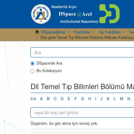
DSpace@Arel
Fakülteler
Tıp Fakültesi
Te
Dile göre Temel Tıp Bilimleri Bölümü Makale Koleksiy
DSpace'de Ara
Bu Koleksiyon
Dil Temel Tıp Bilimleri Bölümü M
0-9
A
B
C
D
E
F
G
H
I
J
K
L
M
N
Üzgünüm, bu göz atma için sonuç yok.