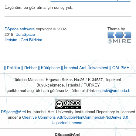
Üzgünüm, bu göz atma için sonuç yok.
DSpace software
copyright © 2002-
Theme by
2015
DuraSpace
İletişim
|
Geri Bildirim
|| Politika
|| Rehber
|| Kütüphane
|| İstanbul Arel Üniversitesi ||
OAI-PMH ||
Türkoba Mahallesi Erguvan Sokak No:26 / K 34537, Tepekent -
Büyükçekmece, İstanbul / TURKEY
İçerikte herhangi bir hata görürseniz, lütfen bildiriniz:
earsiv@arel.edu.tr
DSpace@Arel
by Istanbul Arel University Institutional Repository is licensed
under a
Creative Commons Attribution-NonCommercial-NoDerivs 3.0
Unported License.
.
DSpace@Arel
: