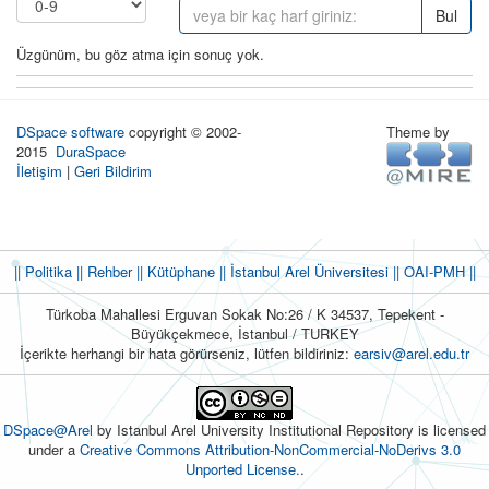
Bul
Üzgünüm, bu göz atma için sonuç yok.
DSpace software
copyright © 2002-
Theme by
2015
DuraSpace
İletişim
|
Geri Bildirim
|| Politika
|| Rehber
|| Kütüphane
|| İstanbul Arel Üniversitesi ||
OAI-PMH ||
Türkoba Mahallesi Erguvan Sokak No:26 / K 34537, Tepekent -
Büyükçekmece, İstanbul / TURKEY
İçerikte herhangi bir hata görürseniz, lütfen bildiriniz:
earsiv@arel.edu.tr
DSpace@Arel
by Istanbul Arel University Institutional Repository is licensed
under a
Creative Commons Attribution-NonCommercial-NoDerivs 3.0
Unported License.
.