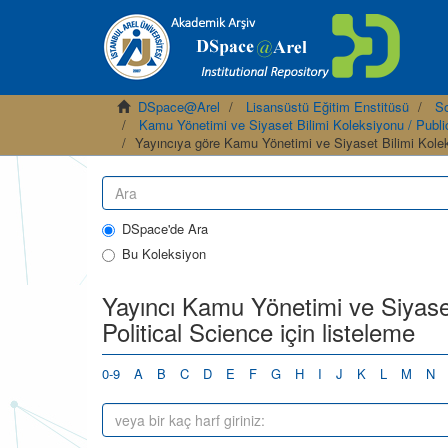
DSpace@Arel
Lisansüstü Eğitim Enstitüsü
So
Kamu Yönetimi ve Siyaset Bilimi Koleksiyonu / Public
Yayıncıya göre Kamu Yönetimi ve Siyaset Bilimi Koleks
DSpace'de Ara
Bu Koleksiyon
Yayıncı Kamu Yönetimi ve Siyaset
Political Science için listeleme
0-9
A
B
C
D
E
F
G
H
I
J
K
L
M
N