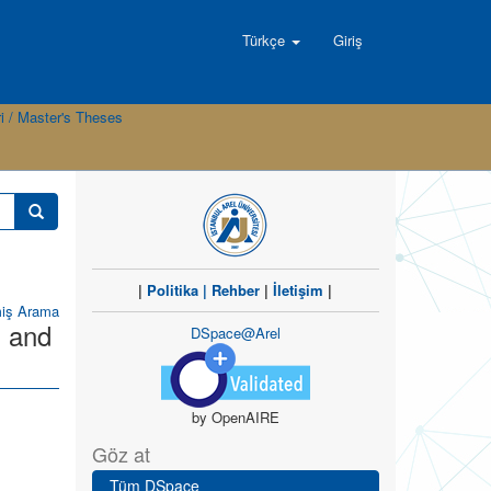
Türkçe
Giriş
i / Master's Theses
|
Politika
|
Rehber
|
İletişim
|
miş Arama
n and
DSpace@Arel
by OpenAIRE
Göz at
Tüm DSpace