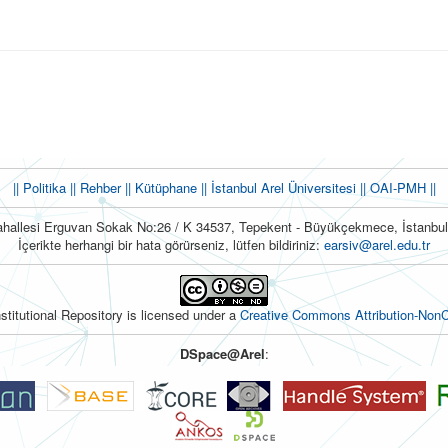
|| Politika
|| Rehber
|| Kütüphane
|| İstanbul Arel Üniversitesi ||
OAI-PMH ||
hallesi Erguvan Sokak No:26 / K 34537, Tepekent - Büyükçekmece, İstanb
İçerikte herhangi bir hata görürseniz, lütfen bildiriniz:
earsiv@arel.edu.tr
nstitutional Repository is licensed under a
Creative Commons Attribution-NonC
DSpace@Arel
: