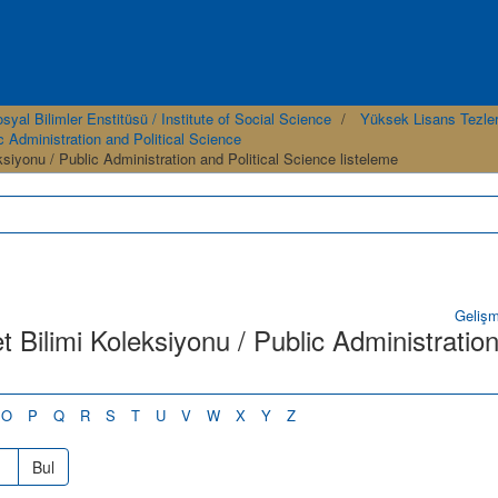
syal Bilimler Enstitüsü / Institute of Social Science
Yüksek Lisans Tezler
 Administration and Political Science
iyonu / Public Administration and Political Science listeleme
Geliş
 Bilimi Koleksiyonu / Public Administratio
O
P
Q
R
S
T
U
V
W
X
Y
Z
Bul